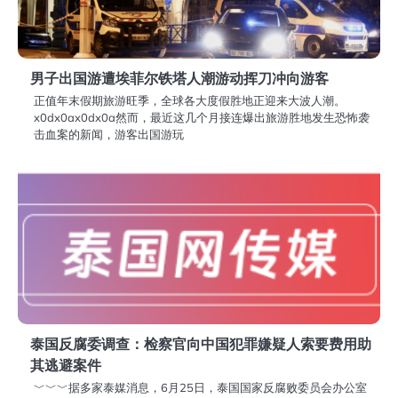
男子出国游遭埃菲尔铁塔人潮游动挥刀冲向游客
正值年末假期旅游旺季，全球各大度假胜地正迎来大波人潮。
x0dx0ax0dx0a然而，最近这几个月接连爆出旅游胜地发生恐怖袭
击血案的新闻，游客出国游玩
泰国反腐委调查：检察官向中国犯罪嫌疑人索要费用助
其逃避案件
﹀﹀﹀据多家泰媒消息，6月25日，泰国国家反腐败委员会办公室