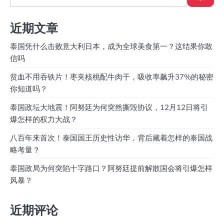
近期文章
泰国凭什么击败意大利日本，成为全球美食第一？这结果你敢
信吗
贫血不用吞铁片！枣夹核桃配牛肉干，吸收率飙升37%的秘密
你知道吗？
泰国政坛大地震！阿努廷为何突然撕毁协议，12月12日将引
爆怎样的权力大战？
八百年来首次！泰国国王历史性访华，背后藏着怎样的泰国战
略考量？
泰国政局为何突陷十字路口？阿努廷提前解散国会将引爆怎样
风暴？
近期评论