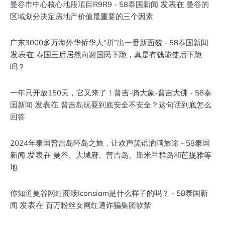
发表在
曼谷市中心核心地段項目R9R9 - 58泰国新闻
曼谷的
区域划分决定房地产价值最重要的三个因素
广东3000多万海外华侨华人“拼”出一番新面貌 - 58泰国新闻
发表在
泰国王后居然向谢国民下跪，真是有钱能使后下跪
吗？
一年只开放150天，它又来了！普吉-骑大象-普吉大佛 - 58泰
发表在
国新闻
普吉岛玩耍到底安全不安全？这句话到底怎么
回答
2024年泰国普吉岛环岛之旅，让欢声笑语洒满旅途 - 58泰国
发表在
新闻
曼谷、大城府、普吉岛、斯米兰群岛和芭提雅等
地
你知道曼谷网红商场Iconsiam是什么样子的吗？ - 58泰国新
发表在
闻
百万粉丝女网红遭诈骗集团软禁