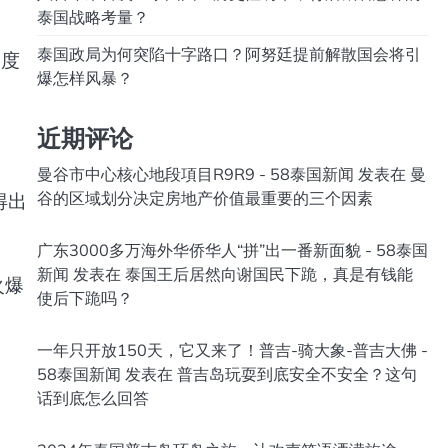
泰国战略考量？
泰国政局为何突陷十字路口？阿努廷提前解散国会将引
速度
爆怎样风暴？
近期评论
曼谷市中心核心地段項目R9R9 - 58泰国新闻
发表在
曼
谷的区域划分决定房地产价值最重要的三个因素
得出
广东3000多万海外华侨华人“拼”出一番新面貌 - 58泰国
新闻
发表在
泰国王后居然向谢国民下跪，真是有钱能
火爆
使后下跪吗？
一年只开放150天，它又来了！普吉-骑大象-普吉大佛 -
58泰国新闻
发表在
普吉岛玩耍到底安全不安全？这句
话到底怎么回答