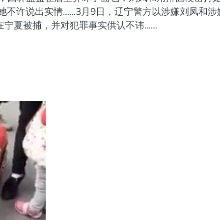
她不许说出实情……3月9日，辽宁警方以涉嫌刘凤和涉
在宁夏被捕，并对犯罪事实供认不讳……