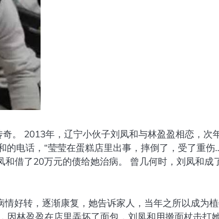
奇。 2013年，辽宁小伙子刘凤和与林盈盈相恋，次
和的电话，“莹莹在蛋糕店里出事，摔倒了，受了重伤…
凤和借了20万元的债给她治病。 曾几何时，刘凤和成了
女孩病情好转，逐渐康复，她告诉家人，当年之所以成为
9日，因林盈盈在店里弄坏了面包，刘凤和用擀面杖击打