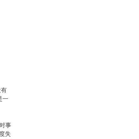
没有
是一
对事
度失