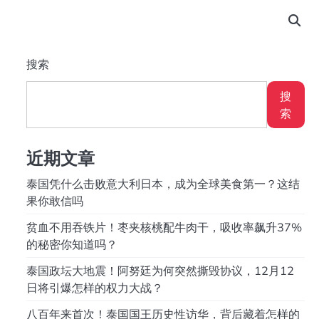
搜索
搜
索
近期文章
泰国凭什么击败意大利日本，成为全球美食第一？这结
果你敢信吗
贫血不用吞铁片！枣夹核桃配牛肉干，吸收率飙升37%
的秘密你知道吗？
泰国政坛大地震！阿努廷为何突然撕毁协议，12月12
日将引爆怎样的权力大战？
八百年来首次！泰国国王历史性访华，背后藏着怎样的