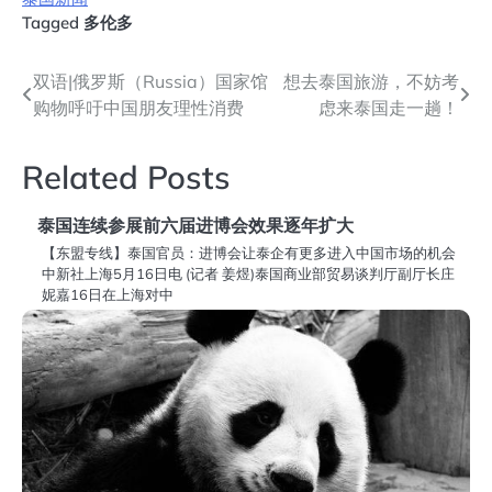
Tagged
多伦多
文
双语|俄罗斯（Russia）国家馆
想去泰国旅游，不妨考
购物呼吁中国朋友理性消费
虑来泰国走一趟！
章
导
Related Posts
航
泰国连续参展前六届进博会效果逐年扩大
【东盟专线】泰国官员：进博会让泰企有更多进入中国市场的机会
中新社上海5月16日电 (记者 姜煜)泰国商业部贸易谈判厅副厅长庄
妮嘉16日在上海对中