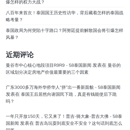
爆怎样的权力大战？
八百年来首次！泰国国王历史性访华，背后藏着怎样的泰国战
略考量？
泰国政局为何突陷十字路口？阿努廷提前解散国会将引爆怎样
风暴？
近期评论
发表在
曼谷市中心核心地段項目R9R9 - 58泰国新闻
曼谷的
区域划分决定房地产价值最重要的三个因素
广东3000多万海外华侨华人“拼”出一番新面貌 - 58泰国新闻
发表在
泰国王后居然向谢国民下跪，真是有钱能使后下跪
吗？
一年只开放150天，它又来了！普吉-骑大象-普吉大佛 - 58泰
发表在
国新闻
普吉岛玩耍到底安全不安全？这句话到底怎么