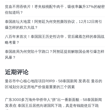
贫血不用吞铁片！枣夹核桃配牛肉干，吸收率飙升37%的秘密
你知道吗？
泰国政坛大地震！阿努廷为何突然撕毁协议，12月12日将引
爆怎样的权力大战？
八百年来首次！泰国国王历史性访华，背后藏着怎样的泰国战
略考量？
泰国政局为何突陷十字路口？阿努廷提前解散国会将引爆怎样
风暴？
近期评论
发表在
曼谷市中心核心地段項目R9R9 - 58泰国新闻
曼谷的
区域划分决定房地产价值最重要的三个因素
广东3000多万海外华侨华人“拼”出一番新面貌 - 58泰国新闻
发表在
泰国王后居然向谢国民下跪，真是有钱能使后下跪