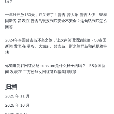
吗？
一年只开放150天，它又来了！普吉-骑大象-普吉大佛 - 58泰
发表在
国新闻
普吉岛玩耍到底安全不安全？这句话到底怎么
回答
2024年泰国普吉岛环岛之旅，让欢声笑语洒满旅途 - 58泰国
发表在
新闻
曼谷、大城府、普吉岛、斯米兰群岛和芭提雅等
地
你知道曼谷网红商场Iconsiam是什么样子的吗？ - 58泰国新
发表在
闻
百万粉丝女网红遭诈骗集团软禁
归档
2025 年 11 月
2025 年 10 月