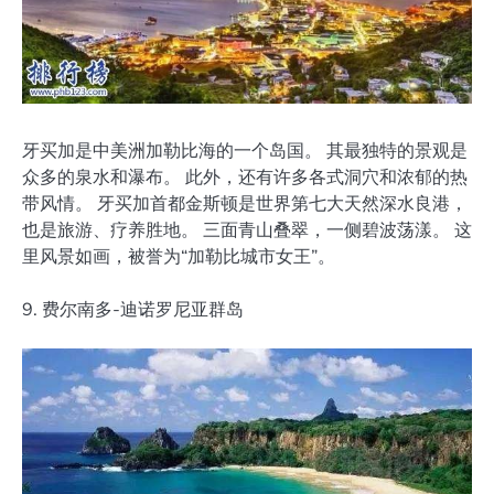
牙买加是中美洲加勒比海的一个岛国。 其最独特的景观是
众多的泉水和瀑布。 此外，还有许多各式洞穴和浓郁的热
带风情。 牙买加首都金斯顿是世界第七大天然深水良港，
也是旅游、疗养胜地。 三面青山叠翠，一侧碧波荡漾。 这
里风景如画，被誉为“加勒比城市女王”。
9. 费尔南多-迪诺罗尼亚群岛