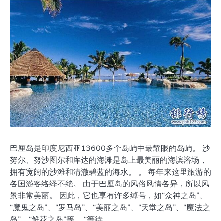
巴厘岛是印度尼西亚13600多个岛屿中最耀眼的岛屿。 沙
努尔、努沙图尔和库达的海滩是岛上最美丽的海滨浴场，
拥有宽阔的沙滩和清澈碧蓝的海水。 。 每年来这里旅游的
各国游客络绎不绝。 由于巴厘岛的风俗风情各异，所以风
景非常美丽。 因此，它也享有许多绰号，如“众神之岛”、
“魔鬼之岛”、“罗马岛”、“美丽之岛”、“天堂之岛”、“魔法之
岛”、“鲜花之岛”等。 “等待。