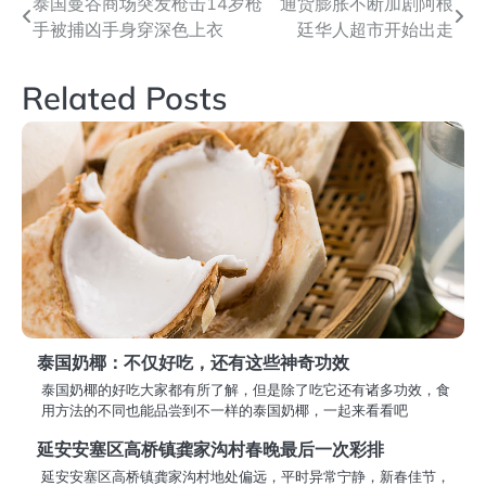
文
泰国曼谷商场突发枪击14岁枪
通货膨胀不断加剧阿根
手被捕凶手身穿深色上衣
廷华人超市开始出走
章
导
Related Posts
航
泰国奶椰：不仅好吃，还有这些神奇功效
泰国奶椰的好吃大家都有所了解，但是除了吃它还有诸多功效，食
用方法的不同也能品尝到不一样的泰国奶椰，一起来看看吧
延安安塞区高桥镇龚家沟村春晚最后一次彩排
延安安塞区高桥镇龚家沟村地处偏远，平时异常宁静，新春佳节，