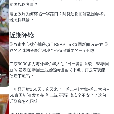
泰国战略考量？
泰国政局为何突陷十字路口？阿努廷提前解散国会将引
爆怎样风暴？
近期评论
曼谷市中心核心地段項目R9R9 - 58泰国新闻
发表在
曼
谷的区域划分决定房地产价值最重要的三个因素
广东3000多万海外华侨华人“拼”出一番新面貌 - 58泰国
新闻
发表在
泰国王后居然向谢国民下跪，真是有钱能
使后下跪吗？
一年只开放150天，它又来了！普吉-骑大象-普吉大佛 -
58泰国新闻
发表在
普吉岛玩耍到底安全不安全？这句
话到底怎么回答