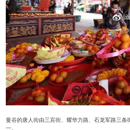
曼谷的唐人街由三宾街、耀华力路、石龙军路三条
一。