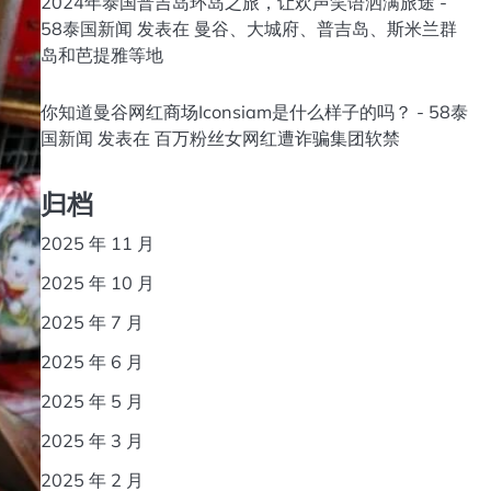
2024年泰国普吉岛环岛之旅，让欢声笑语洒满旅途 -
58泰国新闻
发表在
曼谷、大城府、普吉岛、斯米兰群
岛和芭提雅等地
你知道曼谷网红商场Iconsiam是什么样子的吗？ - 58泰
国新闻
发表在
百万粉丝女网红遭诈骗集团软禁
归档
2025 年 11 月
2025 年 10 月
2025 年 7 月
2025 年 6 月
2025 年 5 月
2025 年 3 月
2025 年 2 月