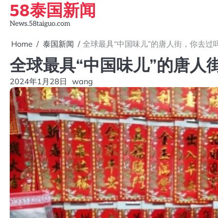
58泰国新闻
Skip
to
News.58taiguo.com
content
Home
泰国新闻
全球最具“中国味儿”的唐人街，你去过
全球最具“中国味儿”的唐人
2024年1月28日
wang