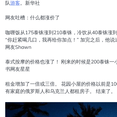
队
游客
。新华社
网友吐槽：什么都涨价了
咖喱饭从175泰铢涨到210泰铢，冷饮从40泰铢涨
“你赶紧喝几口，我再给你加点！” 加完之后，他说
网友Shawn
泰式按摩的价格也涨了！ 刚来的时候是200泰铢一
书网友星星
租金增加了一倍或三倍。 花园小屋的价格以前是10
有家庭的俄罗斯人和乌克兰人都租房子。 结束了。