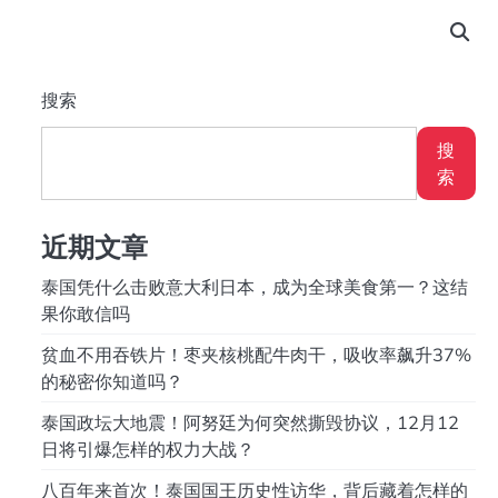
搜索
搜
索
近期文章
泰国凭什么击败意大利日本，成为全球美食第一？这结
果你敢信吗
贫血不用吞铁片！枣夹核桃配牛肉干，吸收率飙升37%
的秘密你知道吗？
泰国政坛大地震！阿努廷为何突然撕毁协议，12月12
日将引爆怎样的权力大战？
八百年来首次！泰国国王历史性访华，背后藏着怎样的