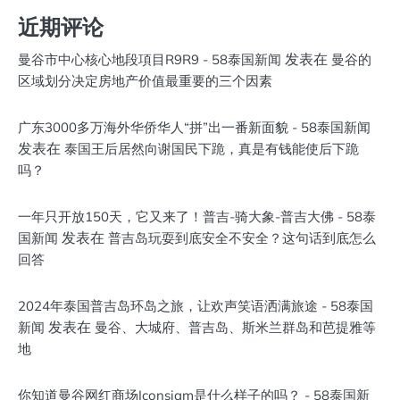
近期评论
发表在
曼谷市中心核心地段項目R9R9 - 58泰国新闻
曼谷的
区域划分决定房地产价值最重要的三个因素
广东3000多万海外华侨华人“拼”出一番新面貌 - 58泰国新闻
发表在
泰国王后居然向谢国民下跪，真是有钱能使后下跪
吗？
一年只开放150天，它又来了！普吉-骑大象-普吉大佛 - 58泰
发表在
国新闻
普吉岛玩耍到底安全不安全？这句话到底怎么
回答
2024年泰国普吉岛环岛之旅，让欢声笑语洒满旅途 - 58泰国
发表在
新闻
曼谷、大城府、普吉岛、斯米兰群岛和芭提雅等
地
你知道曼谷网红商场Iconsiam是什么样子的吗？ - 58泰国新