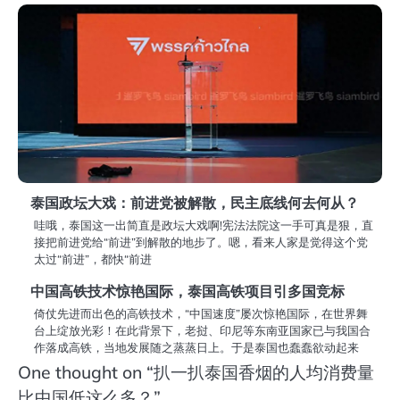
泰国政坛大戏：前进党被解散，民主底线何去何从？
哇哦，泰国这一出简直是政坛大戏啊!宪法法院这一手可真是狠，直
接把前进党给“前进”到解散的地步了。嗯，看来人家是觉得这个党
太过“前进”，都快“前进
中国高铁技术惊艳国际，泰国高铁项目引多国竞标
倚仗先进而出色的高铁技术，“中国速度”屡次惊艳国际，在世界舞
台上绽放光彩！在此背景下，老挝、印尼等东南亚国家已与我国合
作落成高铁，当地发展随之蒸蒸日上。于是泰国也蠢蠢欲动起来
One thought on “
扒一扒泰国香烟的人均消费量
比中国低这么多？
”