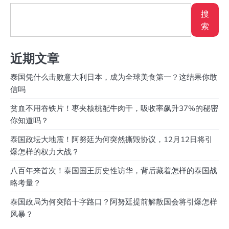
搜
索
近期文章
泰国凭什么击败意大利日本，成为全球美食第一？这结果你敢
信吗
贫血不用吞铁片！枣夹核桃配牛肉干，吸收率飙升37%的秘密
你知道吗？
泰国政坛大地震！阿努廷为何突然撕毁协议，12月12日将引
爆怎样的权力大战？
八百年来首次！泰国国王历史性访华，背后藏着怎样的泰国战
略考量？
泰国政局为何突陷十字路口？阿努廷提前解散国会将引爆怎样
风暴？