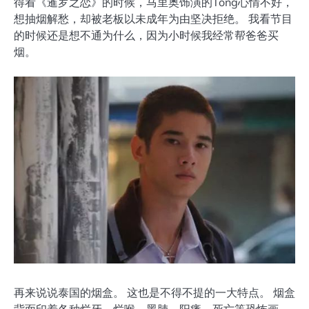
得看《暹罗之恋》的时候，马里奥饰演的Tong心情不好，
想抽烟解愁，却被老板以未成年为由坚决拒绝。 我看节目
的时候还是想不通为什么，因为小时候我经常帮爸爸买
烟。
再来说说泰国的烟盒。 这也是不得不提的一大特点。 烟盒
背面印着各种烂牙、烂喉、黑肺、阳痿、死亡等恐怖画