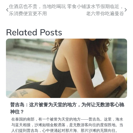
文
住酒店也不贵，当地吃喝玩
零食小铺泼水节假期临近，
乐消费便宜更不用
老六带你吃遍曼谷
章
导
Related Posts
航
普吉岛：这片被誉为天堂的地方，为何让无数游客心驰
神往？
在泰国的南部，有一个被誉为天堂的地方——普吉岛。这里，海水
与蓝天相接，沙滩如细金般洒落，是无数游客向往的度假胜地。当
人们提到普吉岛，心中便涌起对那片海、那片沙滩的无限向往。