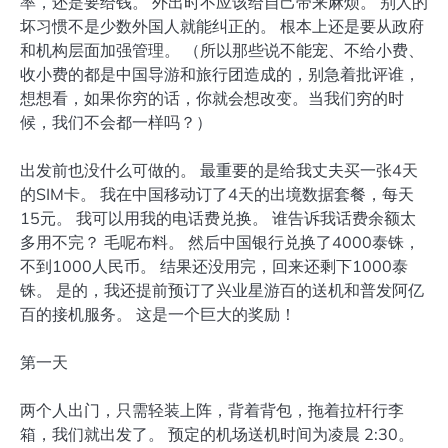
率，还是要给钱。 外出时不应该给自己带来麻烦。 别人的
坏习惯不是少数外国人就能纠正的。 根本上还是要从政府
和机构层面加强管理。 （所以那些说不能宠、不给小费、
收小费的都是中国导游和旅行团造成的，别急着批评谁，
想想看，如果你穷的话，你就会想改变。当我们穷的时
候，我们不会都一样吗？）
出发前也没什么可做的。 最重要的是给我丈夫买一张4天
的SIM卡。 我在中国移动订了4天的出境数据套餐，每天
15元。 我可以用我的电话费兑换。 谁告诉我话费余额太
多用不完？ 毛呢布料。 然后中国银行兑换了4000泰铢，
不到1000人民币。 结果还没用完，回来还剩下1000泰
铢。 是的，我还提前预订了兴业星游百的送机和普发阿亿
百的接机服务。 这是一个巨大的奖励！
第一天
两个人出门，只需轻装上阵，背着背包，拖着拉杆行李
箱，我们就出发了。 预定的机场送机时间为凌晨 2:30。