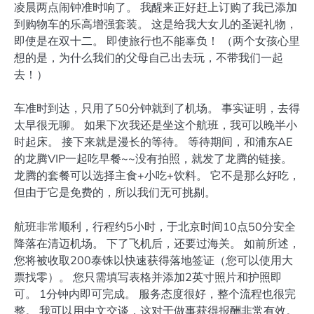
凌晨两点闹钟准时响了。 我醒来正好赶上订购了我已添加
到购物车的乐高增强套装。 这是给我大女儿的圣诞礼物，
即使是在双十二。 即使旅行也不能辜负！ （两个女孩心里
想的是，为什么我们的父母自己出去玩，不带我们一起
去！）
车准时到达，只用了50分钟就到了机场。 事实证明，去得
太早很无聊。 如果下次我还是坐这个航班，我可以晚半小
时起床。 接下来就是漫长的等待。 等待期间，和浦东AE
的龙腾VIP一起吃早餐~~没有拍照，就发了龙腾的链接。
龙腾的套餐可以选择主食+小吃+饮料。 它不是那么好吃，
但由于它是免费的，所以我们无可挑剔。
航班非常顺利，行程约5小时，于北京时间10点50分安全
降落在清迈机场。 下了飞机后，还要过海关。 如前所述，
您将被收取200泰铢以快速获得落地签证（您可以使用大
票找零）。 您只需填写表格并添加2英寸照片和护照即
可。 1分钟内即可完成。 服务态度很好，整个流程也很完
整。 我可以用中文交谈，这对于做事获得报酬非常有效。