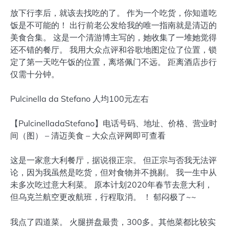
放下行李后，就该去找吃的了。 作为一个吃货，你知道吃
饭是不可能的！ 出行前老公发给我的唯一指南就是清迈的
美食合集。 这是一个清游博主写的，她收集了一堆她觉得
还不错的餐厅。 我用大众点评和谷歌地图定位了位置，锁
定了第一天吃午饭的位置，离塔佩门不远。 距离酒店步行
仅需十分钟。
Pulcinella da Stefano 人均100元左右
【PulcinelladaStefano】电话号码、地址、价格、营业时
间（图） – 清迈美食 – 大众点评网即可查看
这是一家意大利餐厅，据说很正宗。 但正宗与否我无法评
论，因为我虽然是吃货，但对食物并不挑剔。 我一生中从
未多次吃过意大利菜。 原本计划2020年春节去意大利，
但乌克兰航空更改航班，行程取消。 ！ 郁闷极了~~
我点了四道菜。 火腿拼盘最贵，300多。其他菜都比较实