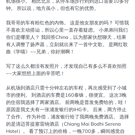
机场很小。 相比北京，从停车场步行到到达口需要10多分
钟。 所以说，地方虽小，但也有它的优势。
我哥哥的车有粉红色的内饰。 这是他女朋友的吗？ 可惜我
不喜欢主动搭讪，所以心里一直存着疑虑。 小弟弟问我们
你们是哪里人？ 我回答China，以为那家伙想聊天，结果
有人调整了扬声器，立刻就出来了一首中文歌。 是网红歌
曲《学喵》~~兄弟，你好潮啊！
写了这么久都没有发照片，才发现自己有多么不喜欢拍照
~~大家想想上面的辛苦吧！
从机场到酒店只需十分钟左右的车程，再次感受到了小城
市的便利。 到酒店的车费是160泰铢，很便宜。 这次3晚
的住宿我选择了两家酒店。 前两晚是普发免费给的，哇！
原因是我丈夫有一张浦发银行的IHG卡。 后来，两方停止
了合作。 作为补偿，浦发银行给了我两晚免费酒店。 选择
的是清迈菩提塞雷纳酒店（Chiang Mai Bodhi Serena
Hotel）。 看了预订上的价格，一晚700多，瞬间感觉自