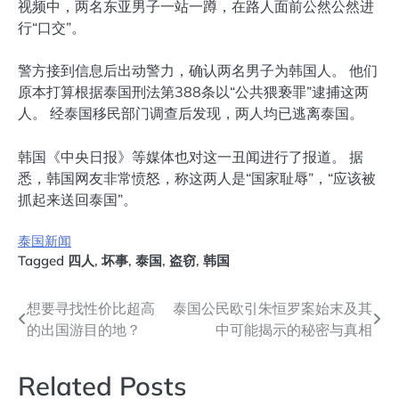
视频中，两名东亚男子一站一蹲，在路人面前公然公然进
行“口交”。
警方接到信息后出动警力，确认两名男子为韩国人。 他们
原本打算根据泰国刑法第388条以“公共猥亵罪”逮捕这两
人。 经泰国移民部门调查后发现，两人均已逃离泰国。
韩国《中央日报》等媒体也对这一丑闻进行了报道。 据
悉，韩国网友非常愤怒，称这两人是“国家耻辱”，“应该被
抓起来送回泰国”。
泰国新闻
Tagged
四人
,
坏事
,
泰国
,
盗窃
,
韩国
文
想要寻找性价比超高
泰国公民欧引朱恒罗案始末及其
的出国游目的地？
中可能揭示的秘密与真相
章
导
Related Posts