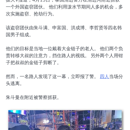
一个外国盗窃团伙。 他们利用泼水节期间人多的机会，多
次实施盗窃、抢劫行为。
该盗窃团伙由朱斗满、申富国、洪成博、李哲贤等四名韩
国男子组成。
他们的目标是当地一位戴着大金链子的老人。 他们两个负
责转移大叔的注意力，挡住路人的视线。 另外两个人用钳
子把叔叔的金链子剪断了。
然而，一名路人发现了这一幕，立即报了警。
四人
当场分
头逃离。
朱斗曼在附近被警察抓获。