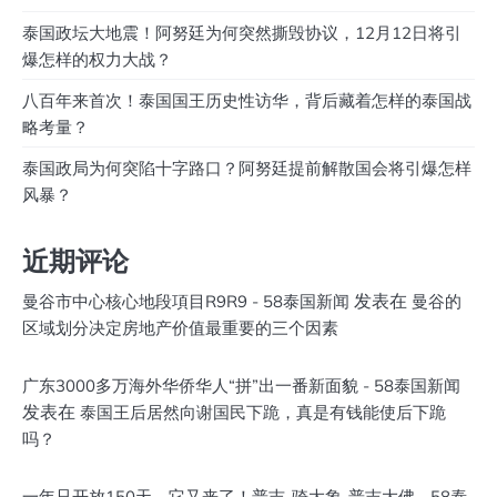
泰国政坛大地震！阿努廷为何突然撕毁协议，12月12日将引
爆怎样的权力大战？
八百年来首次！泰国国王历史性访华，背后藏着怎样的泰国战
略考量？
泰国政局为何突陷十字路口？阿努廷提前解散国会将引爆怎样
风暴？
近期评论
发表在
曼谷市中心核心地段項目R9R9 - 58泰国新闻
曼谷的
区域划分决定房地产价值最重要的三个因素
广东3000多万海外华侨华人“拼”出一番新面貌 - 58泰国新闻
发表在
泰国王后居然向谢国民下跪，真是有钱能使后下跪
吗？
一年只开放150天，它又来了！普吉-骑大象-普吉大佛 - 58泰