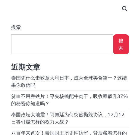
搜索
搜
索
近期文章
泰国凭什么击败意大利日本，成为全球美食第一？这结
果你敢信吗
贫血不用吞铁片！枣夹核桃配牛肉干，吸收率飙升37%
的秘密你知道吗？
泰国政坛大地震！阿努廷为何突然撕毁协议，12月12
日将引爆怎样的权力大战？
八百年来首次！泰国国王历史性访华，背后藏着怎样的