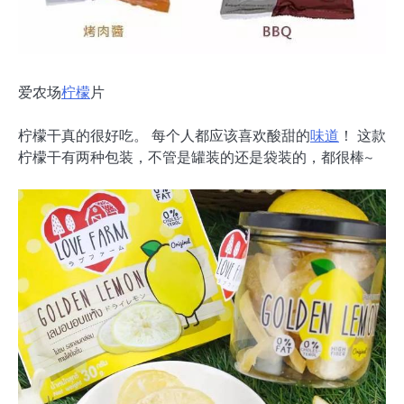
爱农场
柠檬
片
柠檬干真的很好吃。 每个人都应该喜欢酸甜的
味道
！ 这款
柠檬干有两种包装，不管是罐装的还是袋装的，都很棒~