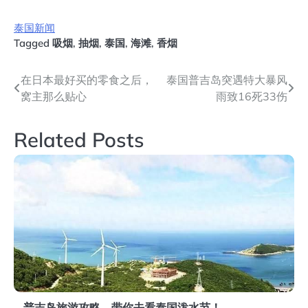
泰国新闻
Tagged
吸烟
,
抽烟
,
泰国
,
海滩
,
香烟
文
在日本最好买的零食之后，
泰国普吉岛突遇特大暴风
窝主那么贴心
雨致16死33伤
章
导
Related Posts
航
普吉岛旅游攻略，带你去看泰国泼水节！