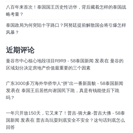
八百年来首次！泰国国王历史性访华，背后藏着怎样的泰国战
略考量？
泰国政局为何突陷十字路口？阿努廷提前解散国会将引爆怎样
风暴？
近期评论
发表在
曼谷市中心核心地段項目R9R9 - 58泰国新闻
曼谷的
区域划分决定房地产价值最重要的三个因素
广东3000多万海外华侨华人“拼”出一番新面貌 - 58泰国新闻
发表在
泰国王后居然向谢国民下跪，真是有钱能使后下跪
吗？
一年只开放150天，它又来了！普吉-骑大象-普吉大佛 - 58泰
发表在
国新闻
普吉岛玩耍到底安全不安全？这句话到底怎么
回答