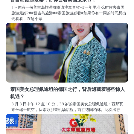
叮~你有一份普吉岛旅游攻略请注意查收~#一年里,什么时候去泰国
旅游最好?##普吉岛旅游##泰国旅游必看#如果你有一周的时间想出
去看看，在这个寒
泰国美女总理佩通坦的德国之行，背后隐藏着哪些惊人
机遇？
3 月 3 日中午 12 点 10 分，38 岁的泰国美女总理佩通坦・西那瓦
乘坐瑞士航空，从素万那普机场启程，前往德国柏林。此次出行