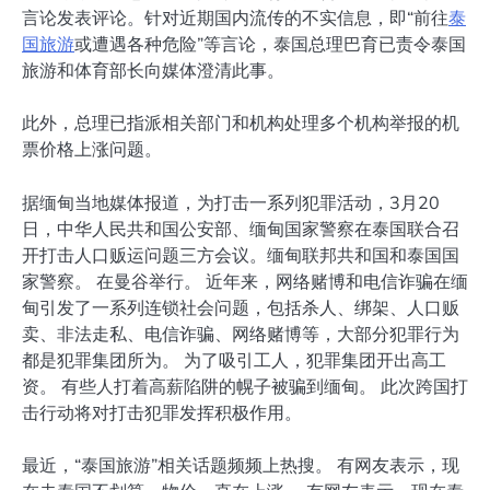
言论发表评论。针对近期国内流传的不实信息，即“前往
泰
国旅游
或遭遇各种危险”等言论，泰国总理巴育已责令泰国
旅游和体育部长向媒体澄清此事。
此外，总理已指派相关部门和机构处理多个机构举报的机
票价格上涨问题。
据缅甸当地媒体报道，为打击一系列犯罪活动，3月20
日，中华人民共和国公安部、缅甸国家警察在泰国联合召
开打击人口贩运问题三方会议。缅甸联邦共和国和泰国国
家警察。 在曼谷举行。 近年来，网络赌博和电信诈骗在缅
甸引发了一系列连锁社会问题，包括杀人、绑架、人口贩
卖、非法走私、电信诈骗、网络赌博等，大部分犯罪行为
都是犯罪集团所为。 为了吸引工人，犯罪集团开出高工
资。 有些人打着高薪陷阱的幌子被骗到缅甸。 此次跨国打
击行动将对打击犯罪发挥积极作用。
最近，“泰国旅游”相关话题频频上热搜。 有网友表示，现