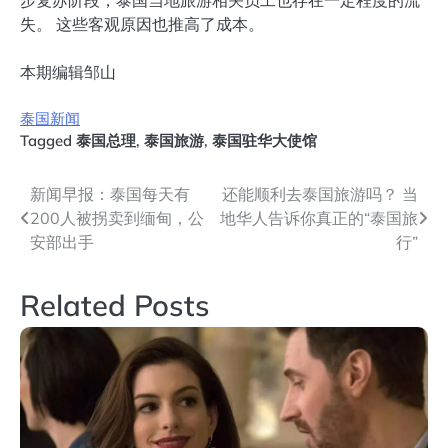
步复苏阶段，泰国当地旅游相关员工也存在一定程度的流
失。 这些客观原因也推高了成本。
本期编辑邹山
泰国新闻
Tagged
泰国总理
,
泰国旅游
,
泰国驻华大使馆
文
新闻早报：泰国每天有
还能顺利去泰国旅游吗？ 当
200人被拐卖到缅甸，公
地华人告诉你真正的“泰国旅
章
安部出手
行”
导
Related Posts
航