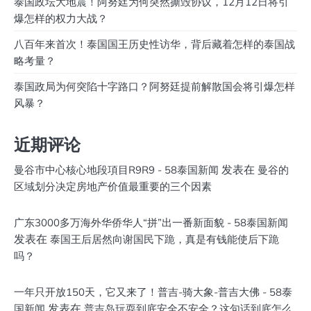
泰国政坛大地震！阿努廷为何突然撕毁协议，12月12日将引
爆怎样的权力大战？
八百年来首次！泰国国王历史性访华，背后藏着怎样的泰国战
略考量？
泰国政局为何突陷十字路口？阿努廷提前解散国会将引爆怎样
风暴？
近期评论
发表在
曼谷市中心核心地段項目R9R9 - 58泰国新闻
曼谷的
区域划分决定房地产价值最重要的三个因素
广东3000多万海外华侨华人“拼”出一番新面貌 - 58泰国新闻
发表在
泰国王后居然向谢国民下跪，真是有钱能使后下跪
吗？
一年只开放150天，它又来了！普吉-骑大象-普吉大佛 - 58泰
发表在
国新闻
普吉岛玩耍到底安全不安全？这句话到底怎么