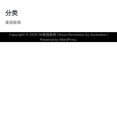
分类
泰国新闻
Copyright © 2026
58泰国新闻
| News Revolution by
Ascendoor
|
Powered by
WordPress
.