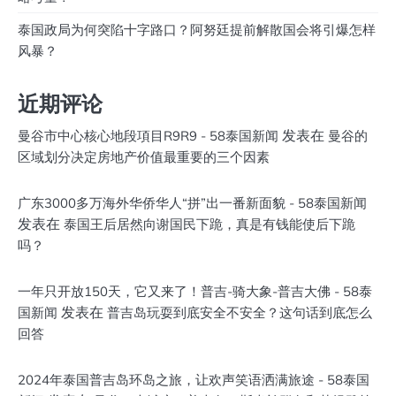
泰国政局为何突陷十字路口？阿努廷提前解散国会将引爆怎样
风暴？
近期评论
发表在
曼谷市中心核心地段項目R9R9 - 58泰国新闻
曼谷的
区域划分决定房地产价值最重要的三个因素
广东3000多万海外华侨华人“拼”出一番新面貌 - 58泰国新闻
发表在
泰国王后居然向谢国民下跪，真是有钱能使后下跪
吗？
一年只开放150天，它又来了！普吉-骑大象-普吉大佛 - 58泰
发表在
国新闻
普吉岛玩耍到底安全不安全？这句话到底怎么
回答
2024年泰国普吉岛环岛之旅，让欢声笑语洒满旅途 - 58泰国