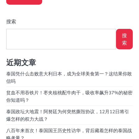
搜索
搜
索
近期文章
泰国凭什么击败意大利日本，成为全球美食第一？这结果你敢
信吗
贫血不用吞铁片！枣夹核桃配牛肉干，吸收率飙升37%的秘密
你知道吗？
泰国政坛大地震！阿努廷为何突然撕毁协议，12月12日将引
爆怎样的权力大战？
八百年来首次！泰国国王历史性访华，背后藏着怎样的泰国战
略考量？