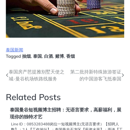
泰国新闻
Tagged
抽烟
,
泰国
,
白酒
,
赌博
,
香烟
文
泰国房产芭提雅别墅天使之
第二批持新特殊旅游签证
城-曼谷机场铁路线服务
的中国游客飞抵泰国
章
导
Related Posts
航
泰国曼谷短视频博主招聘：无语言要求，高薪福利，展
现你的独特才艺
Line ID：0853283488岗位一短视频博主(无语言要求）【招聘人
数】：2人【工作地址】：泰国曼谷石龙区【薪资水平】：面谈【工