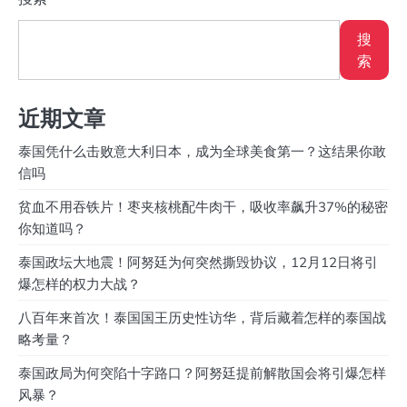
搜
索
近期文章
泰国凭什么击败意大利日本，成为全球美食第一？这结果你敢
信吗
贫血不用吞铁片！枣夹核桃配牛肉干，吸收率飙升37%的秘密
你知道吗？
泰国政坛大地震！阿努廷为何突然撕毁协议，12月12日将引
爆怎样的权力大战？
八百年来首次！泰国国王历史性访华，背后藏着怎样的泰国战
略考量？
泰国政局为何突陷十字路口？阿努廷提前解散国会将引爆怎样
风暴？