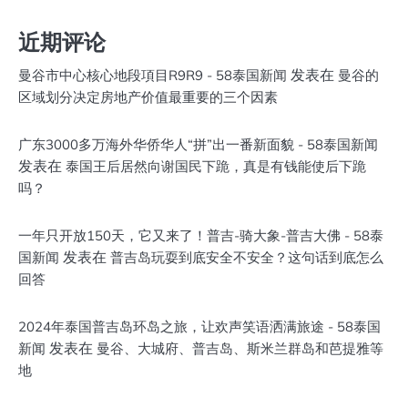
近期评论
发表在
曼谷市中心核心地段項目R9R9 - 58泰国新闻
曼谷的
区域划分决定房地产价值最重要的三个因素
广东3000多万海外华侨华人“拼”出一番新面貌 - 58泰国新闻
发表在
泰国王后居然向谢国民下跪，真是有钱能使后下跪
吗？
一年只开放150天，它又来了！普吉-骑大象-普吉大佛 - 58泰
发表在
国新闻
普吉岛玩耍到底安全不安全？这句话到底怎么
回答
2024年泰国普吉岛环岛之旅，让欢声笑语洒满旅途 - 58泰国
发表在
新闻
曼谷、大城府、普吉岛、斯米兰群岛和芭提雅等
地