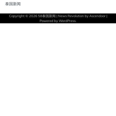
泰国新闻
Copyright © 2026
58泰国新闻
| News Revolution by
Ascendoor
|
Powered by
WordPress
.