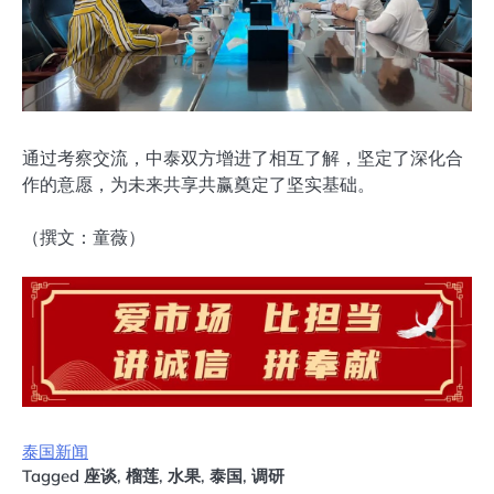
通过考察交流，中泰双方增进了相互了解，坚定了深化合
作的意愿，为未来共享共赢奠定了坚实基础。
（撰文：童薇）
泰国新闻
Tagged
座谈
,
榴莲
,
水果
,
泰国
,
调研