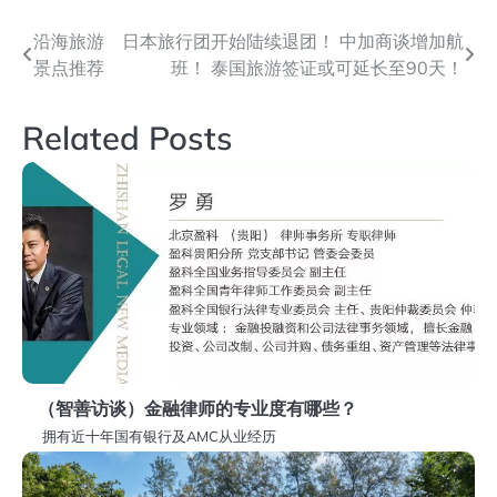
文
沿海旅游
日本旅行团开始陆续退团！ 中加商谈增加航
景点推荐
班！ 泰国旅游签证或可延长至90天！
章
导
Related Posts
航
（智善访谈）金融律师的专业度有哪些？
拥有近十年国有银行及AMC从业经历