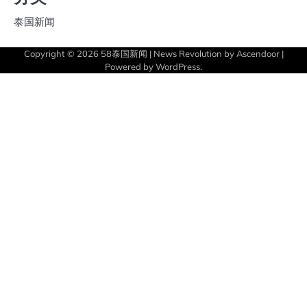
泰国新闻
Copyright © 2026
58泰国新闻
| News Revolution by
Ascendoor
|
Powered by
WordPress
.