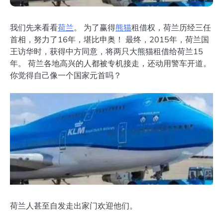
我们先来看看
荷兰
。 为了赢得
熊猫
租借权，荷兰历经三任
首相，努力了16年，堪比申奥！ 最终，2015年，荷兰国
王访华时，获得中方同意，将两只大熊猫租借给荷兰15
年。 荷兰各地高兴的人都被专机接走，还动用警车开道。
你觉得自己像一个国家元首吗？
荷兰人甚至自发走出家门欢迎他们。