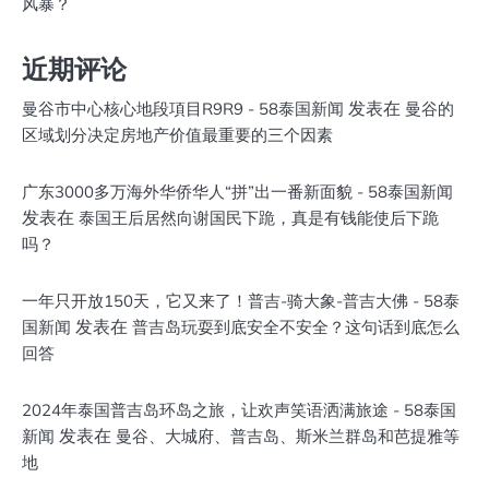
风暴？
近期评论
发表在
曼谷市中心核心地段項目R9R9 - 58泰国新闻
曼谷的
区域划分决定房地产价值最重要的三个因素
广东3000多万海外华侨华人“拼”出一番新面貌 - 58泰国新闻
发表在
泰国王后居然向谢国民下跪，真是有钱能使后下跪
吗？
一年只开放150天，它又来了！普吉-骑大象-普吉大佛 - 58泰
发表在
国新闻
普吉岛玩耍到底安全不安全？这句话到底怎么
回答
2024年泰国普吉岛环岛之旅，让欢声笑语洒满旅途 - 58泰国
发表在
新闻
曼谷、大城府、普吉岛、斯米兰群岛和芭提雅等
地