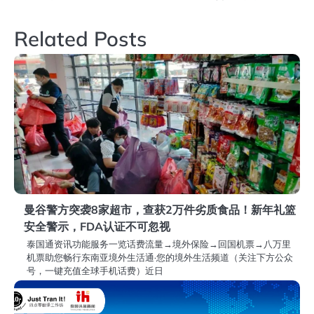
章
导
Related Posts
航
曼谷警方突袭8家超市，查获2万件劣质食品！新年礼篮
安全警示，FDA认证不可忽视
泰国通资讯功能服务一览话费流量→境外保险→回国机票→八万里
机票助您畅行东南亚境外生活通·您的境外生活频道（关注下方公众
号，一键充值全球手机话费）近日