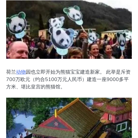
荷兰
动物
园也立即开始为熊猫宝宝建造新家。 此举是斥资
700万欧元（约合5100万元人民币）建造一座9000多平
方米、堪比皇宫的熊猫馆。