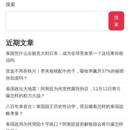
搜索
搜
索
近期文章
泰国凭什么击败意大利日本，成为全球美食第一？这结果你敢
信吗
贫血不用吞铁片！枣夹核桃配牛肉干，吸收率飙升37%的秘密
你知道吗？
泰国政坛大地震！阿努廷为何突然撕毁协议，12月12日将引
爆怎样的权力大战？
八百年来首次！泰国国王历史性访华，背后藏着怎样的泰国战
略考量？
泰国政局为何突陷十字路口？阿努廷提前解散国会将引爆怎样