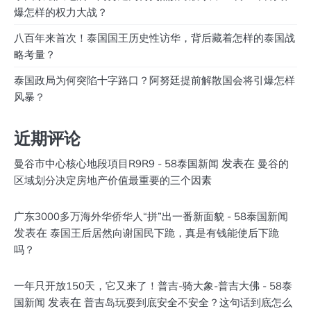
爆怎样的权力大战？
八百年来首次！泰国国王历史性访华，背后藏着怎样的泰国战
略考量？
泰国政局为何突陷十字路口？阿努廷提前解散国会将引爆怎样
风暴？
近期评论
发表在
曼谷市中心核心地段項目R9R9 - 58泰国新闻
曼谷的
区域划分决定房地产价值最重要的三个因素
广东3000多万海外华侨华人“拼”出一番新面貌 - 58泰国新闻
发表在
泰国王后居然向谢国民下跪，真是有钱能使后下跪
吗？
一年只开放150天，它又来了！普吉-骑大象-普吉大佛 - 58泰
发表在
国新闻
普吉岛玩耍到底安全不安全？这句话到底怎么