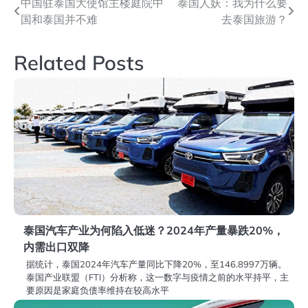
文
中国驻泰国大使馆主楼庭院中
泰国人妖：我为什么要
国和泰国并不难
去泰国旅游？
章
导
Related Posts
航
泰国汽车产业为何陷入低迷？2024年产量暴跌20%，
内需出口双降
据统计，泰国2024年汽车产量同比下降20%，至146.8997万辆。
泰国产业联盟（FTI）分析称，这一数字与疫情之前的水平持平，主
要原因是家庭负债率维持在较高水平