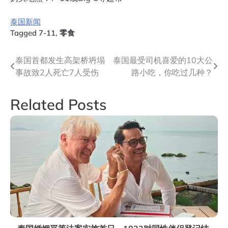
泰国新闻
Tagged
7-11
,
零食
文
泰国首都发生高架桥坍塌
泰国最受司机喜爱的10大公
事故致2人死亡7人受伤
路小吃，你吃过几种？
章
导
Related Posts
航