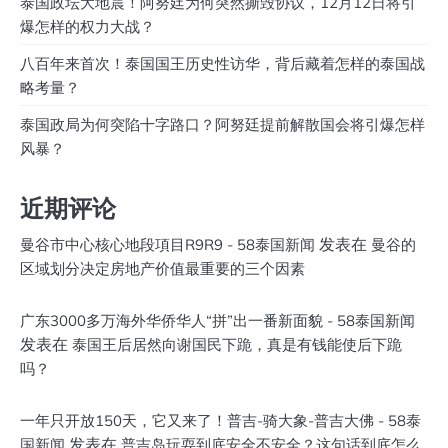
泰国政坛大地震！阿努廷为何突然撕毁协议，12月12日将引
爆怎样的权力大战？
八百年来首次！泰国国王历史性访华，背后藏着怎样的泰国战
略考量？
泰国政局为何突陷十字路口？阿努廷提前解散国会将引爆怎样
风暴？
近期评论
发表在
曼谷市中心核心地段項目R9R9 - 58泰国新闻
曼谷的
区域划分决定房地产价值最重要的三个因素
广东3000多万海外华侨华人“拼”出一番新面貌 - 58泰国新闻
发表在
泰国王后居然向谢国民下跪，真是有钱能使后下跪
吗？
一年只开放150天，它又来了！普吉-骑大象-普吉大佛 - 58泰
发表在
国新闻
普吉岛玩耍到底安全不安全？这句话到底怎么