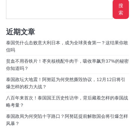
搜
索
近期文章
泰国凭什么击败意大利日本，成为全球美食第一？这结果你敢
信吗
贫血不用吞铁片！枣夹核桃配牛肉干，吸收率飙升37%的秘密
你知道吗？
泰国政坛大地震！阿努廷为何突然撕毁协议，12月12日将引
爆怎样的权力大战？
八百年来首次！泰国国王历史性访华，背后藏着怎样的泰国战
略考量？
泰国政局为何突陷十字路口？阿努廷提前解散国会将引爆怎样
风暴？