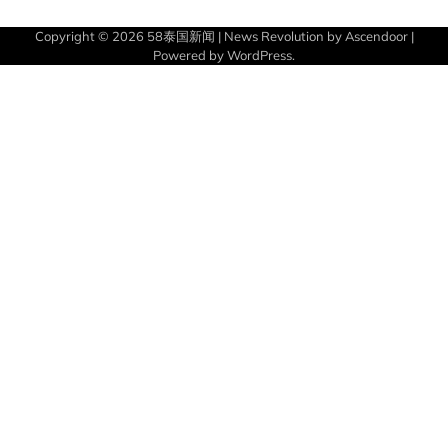
Copyright © 2026
58泰国新闻
| News Revolution by
Ascendoor
|
Powered by
WordPress
.