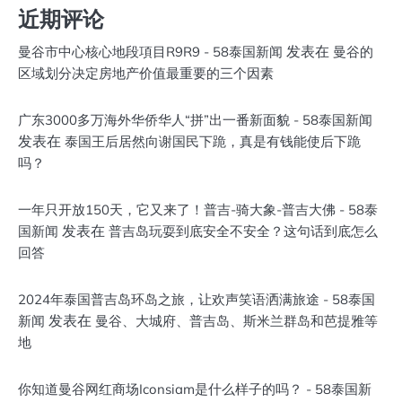
近期评论
发表在
曼谷市中心核心地段項目R9R9 - 58泰国新闻
曼谷的
区域划分决定房地产价值最重要的三个因素
广东3000多万海外华侨华人“拼”出一番新面貌 - 58泰国新闻
发表在
泰国王后居然向谢国民下跪，真是有钱能使后下跪
吗？
一年只开放150天，它又来了！普吉-骑大象-普吉大佛 - 58泰
发表在
国新闻
普吉岛玩耍到底安全不安全？这句话到底怎么
回答
2024年泰国普吉岛环岛之旅，让欢声笑语洒满旅途 - 58泰国
发表在
新闻
曼谷、大城府、普吉岛、斯米兰群岛和芭提雅等
地
你知道曼谷网红商场Iconsiam是什么样子的吗？ - 58泰国新