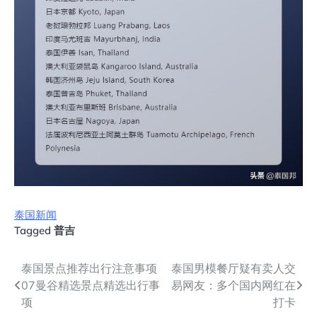
泰国新闻
Tagged
普吉
文
泰国景点推荐出行注意事项
泰国男模餐厅疑有卖人交
07曼谷精选景点精选出行事
易网友：多个国内网红在
章
项
打卡