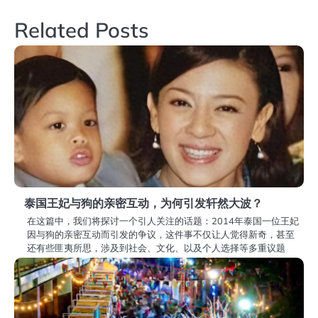
导
Related Posts
航
泰国王妃与狗的亲密互动，为何引发轩然大波？
在这篇中，我们将探讨一个引人关注的话题：2014年泰国一位王妃
因与狗的亲密互动而引发的争议，这件事不仅让人觉得新奇，甚至
还有些匪夷所思，涉及到社会、文化、以及个人选择等多重议题