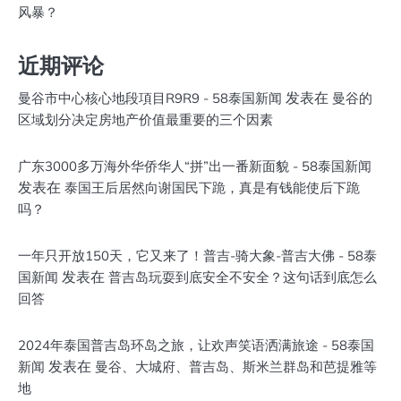
风暴？
近期评论
发表在
曼谷市中心核心地段項目R9R9 - 58泰国新闻
曼谷的
区域划分决定房地产价值最重要的三个因素
广东3000多万海外华侨华人“拼”出一番新面貌 - 58泰国新闻
发表在
泰国王后居然向谢国民下跪，真是有钱能使后下跪
吗？
一年只开放150天，它又来了！普吉-骑大象-普吉大佛 - 58泰
发表在
国新闻
普吉岛玩耍到底安全不安全？这句话到底怎么
回答
2024年泰国普吉岛环岛之旅，让欢声笑语洒满旅途 - 58泰国
发表在
新闻
曼谷、大城府、普吉岛、斯米兰群岛和芭提雅等
地