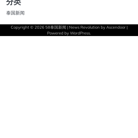
分类
泰国新闻
Copyright © 2026
58泰国新闻
| News Revolution by
Ascendoor
|
Powered by
WordPress
.