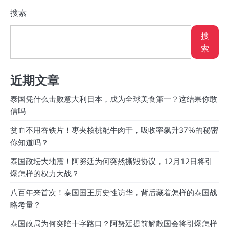
搜索
搜
索
近期文章
泰国凭什么击败意大利日本，成为全球美食第一？这结果你敢
信吗
贫血不用吞铁片！枣夹核桃配牛肉干，吸收率飙升37%的秘密
你知道吗？
泰国政坛大地震！阿努廷为何突然撕毁协议，12月12日将引
爆怎样的权力大战？
八百年来首次！泰国国王历史性访华，背后藏着怎样的泰国战
略考量？
泰国政局为何突陷十字路口？阿努廷提前解散国会将引爆怎样