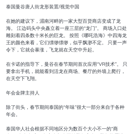
泰国曼谷唐人街龙形装置/视觉中国
在她的建议下，湄南河畔的一家大型百货商店变成了龙
海。 江边码头中央矗立着一座三层的“龙门”。 商场入口处
雕刻着四条数十米长​​的巨龙。 按照《哪吒浩海》中四海龙
王的颜色来看，它们缥缈缥缈，似乎飘渺不定。 只要一声
令下，它就会暴涨，飞龙就在天空中升起。
在卡诺的指导下，曼谷在春节期间首次应用“VR技术”。 只
要拿出手机，就能看到活龙在商场、餐厅的外墙上爬行，
在天空下飞翔。
年会金牌主持人
除了街头，春节期间泰国的“年味”很大一部分来自于各种
年会。
泰国华人社会根据不同地区分为数百个大小不一的“商