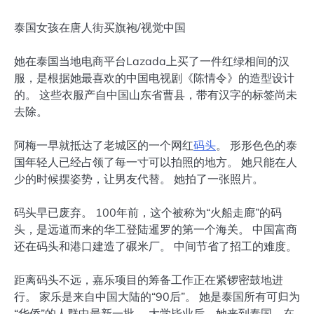
泰国女孩在唐人街买旗袍/视觉中国
她在泰国当地电商平台Lazada上买了一件红绿相间的汉
服，是根据她最喜欢的中国电视剧《陈情令》的造型设计
的。 这些衣服产自中国山东省曹县，带有汉字的标签尚未
去除。
阿梅一早就抵达了老城区的一个网红
码头
。 形形色色的泰
国年轻人已经占领了每一寸可以拍照的地方。 她只能在人
少的时候摆姿势，让男友代替。 她拍了一张照片。
码头早已废弃。 100年前，这个被称为“火船走廊”的码
头，是远道而来的华工登陆暹罗的第一个海关。 中国富商
还在码头和港口建造了碾米厂。 中间节省了招工的难度。
距离码头不远，嘉乐项目的筹备工作正在紧锣密鼓地进
行。 家乐是来自中国大陆的“90后”。 她是泰国所有可归为
“华侨”的人群中最新一批。 大学毕业后，她来到泰国，在