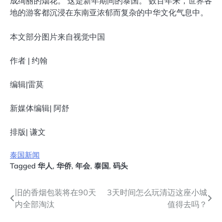
成绚丽的烟花。 这是新年期间的泰国。 数百年来，世界各
地的游客都沉浸在东南亚浓郁而复杂的中华文化气息中。
本文部分图片来自视觉中国
作者 | 约翰
编辑|雷莫
新媒体编辑| 阿舒
排版| 谦文
泰国新闻
Tagged
华人
,
华侨
,
年会
,
泰国
,
码头
文
旧的香烟包装将在90天
3天时间怎么玩清迈这座小城
内全部淘汰
值得去吗？
章