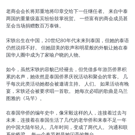
老商会会长将郑重地将印章交给下一任继任者。 来自中泰
两国的重量级嘉宾纷纷鼓掌祝贺。 一些富有的商会成员甚
至会当场捐赠数百万泰铢。
宋轶出生在中国，20世纪80年代末来到泰国，但她的泰语
仍然说得不好。 但她甜美的歌声和明星般的外貌让她在泰
国华人圈中成为了家喻户晓的人物。
如今，虽然宋轶的容貌已经褪去，但凭借多年游历侨界积
累的名声，她依然是泰国侨界庆祝活动和聚会的常客。 几
乎每次此类活动她都会被邀请主持。 人们。 如果活动有晚
宴，宋轶还会被要求唱一首歌。 她每次必唱的歌曲是乌兰
图雅的《马竿》。
在泰国华侨的编年史中，像宋毅这样的人，连接着过去与
未来，连接着在泰国生活了几代的老华侨和来泰不足一年
的中国大陆年轻人。几年时间，变成了两代人。 沟通和联
系的桥梁。 每一个春节都是她闪亮的舞台。