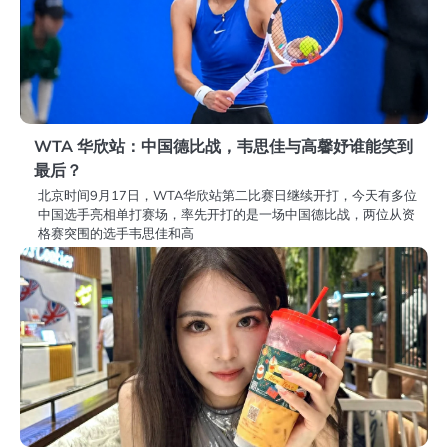
WTA 华欣站：中国德比战，韦思佳与高馨妤谁能笑到
最后？
北京时间9月17日，WTA华欣站第二比赛日继续开打，今天有多位
中国选手亮相单打赛场，率先开打的是一场中国德比战，两位从资
格赛突围的选手韦思佳和高