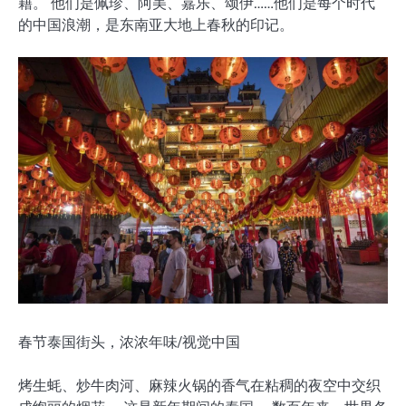
籍。 他们是佩珍、阿美、嘉乐、颂伊……他们是每个时代
的中国浪潮，是东南亚大地上春秋的印记。
春节泰国街头，浓浓年味/视觉中国
烤生蚝、炒牛肉河、麻辣火锅的香气在粘稠的夜空中交织