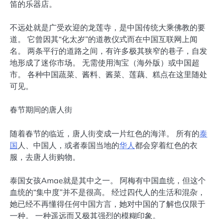
笛的乐器店。
不远处就是广受欢迎的龙莲寺，是中国传统大乘佛教的要
道。 它曾因其“化太岁”的道教仪式而在中国互联网上闻
名。 两条平行的道路之间，有许多极其狭窄的巷子，自发
地形成了迷你市场。 无需使用淘宝（海外版）或中国超
市。 各种中国蔬菜、酱料、酱菜、莲藕、糕点在这里随处
可见。
春节期间的唐人街
随着春节的临近，唐人街变成一片红色的海洋。 所有的
泰
国
人、中国人，或者泰国当地的
华人
都会穿着红色的衣
服，去唐人街购物。
泰国女孩Amae就是其中之一。 阿梅有中国血统，但这个
血统的“集中度”并不是很高。 经过四代人的生活和混杂，
她已经不再懂得任何中国方言，她对中国的了解也仅限于
一种。 一种遥远而又极其强烈的模糊印象。