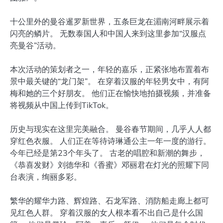
十公里外的曼谷暹罗新世界，五条巨龙在湄南河畔展示着
闪亮的鳞片。 无数泰国人和中国人来到这里参加“汉服点
亮曼谷”活动。
本次活动的策划者之一，年轻的嘉乐，正紧张地布置着布
景中最关键的“龙门架”。 在穿着汉服的年轻男女中，有阿
梅和她的三个好朋友。 他们正在愉快地拍摄视频，并准备
将视频从中国上传到TikTok。
历史与现实在这里完美融合。 曼谷春节期间，几乎人人都
穿红色衣服。 人们正在等待诗琳通公主一年一度的游行。
今年已经是第23个年头了。 古老的唱腔和新潮的舞步，
《恭喜发财》刘德华和《香蜜》邓丽君在灯光的照耀下同
台表演，绚丽多彩。
繁华的耀华力路、辉煌路、石龙军路、消防船走廊上都可
见红色人群。 穿着汉服的女人根本看不出自己是什么国