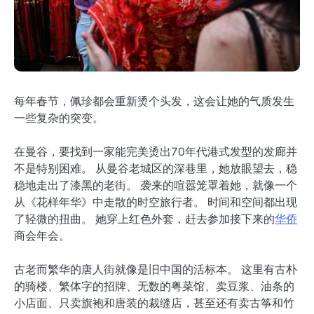
每年春节，佩珍都会重新烫个头发，这会让她的气质发生
一些复杂的突变。
在曼谷，要找到一家能完美烫出70年代港式发型的发廊并
不是特别困难。 从曼谷老城区的深巷里，她放眼望去，稳
稳地走出了漆黑的老街。 袭来的喧嚣笼罩着她，就像一个
从《花样年华》中走散的时空旅行者。 时间和空间都出现
了轻微的扭曲。 她穿上红色外套，赶去参加接下来的
华侨
商会年会。
古老而繁华的唐人街就像是旧中国的活标本。 这里有古朴
的骑楼、繁体字的招牌、无数的粤菜馆、卖豆浆、油条的
小店面、只卖旗袍和唐装的裁缝店，甚至还有卖古筝和竹