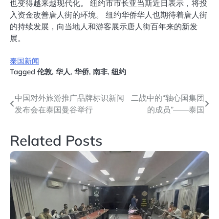
也变得越来越现代化。 纽约市市长亚当斯近日表示，将投
入资金改善唐人街的环境。 纽约华侨华人也期待着唐人街
的持续发展，向当地人和游客展示唐人街百年来的新发
展。
泰国新闻
Tagged
伦敦
,
华人
,
华侨
,
南非
,
纽约
文
中国对外旅游推广品牌标识新闻
二战中的“轴心国集团
发布会在泰国曼谷举行
的成员”——泰国
章
导
Related Posts
航