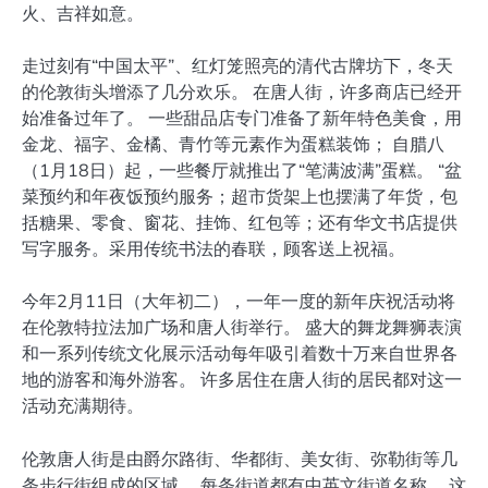
火、吉祥如意。
走过刻有“中国太平”、红灯笼照亮的清代古牌坊下，冬天
的伦敦街头增添了几分欢乐。 在唐人街，许多商店已经开
始准备过年了。 一些甜品店专门准备了新年特色美食，用
金龙、福字、金橘、青竹等元素作为蛋糕装饰； 自腊八
（1月18日）起，一些餐厅就推出了“笔满波满”蛋糕。 “盆
菜预约和年夜饭预约服务；超市货架上也摆满了年货，包
括糖果、零食、窗花、挂饰、红包等；还有华文书店提供
写字服务。采用传统书法的春联，顾客送上祝福。
今年2月11日（大年初二），一年一度的新年庆祝活动将
在伦敦特拉法加广场和唐人街举行。 盛大的舞龙舞狮表演
和一系列传统文化展示活动每年吸引着数十万来自世界各
地的游客和海外游客。 许多居住在唐人街的居民都对这一
活动充满期待。
伦敦唐人街是由爵尔路街、华都街、美女街、弥勒街等几
条步行街组成的区域。 每条街道都有中英文街道名称。 这