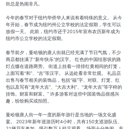
街总是热闹非凡。
今年的春节对于纽约华侨华人来说有着特殊的意义。 从今
年开始，春节成为纽约州公立学校的法定假期，学生可以
放假一天。 此前，纽约市还于2015年宣布农历新年成为
纽约市公立学校的法定假期。
春节前夕，曼哈顿的唐人街就已经充满了节日气氛，不少
商店都挂满了“新年快乐”的汉字。 红色的中国结形状的路
灯点缀在道路两旁。 街道上挂着一排排红黄相间的灯笼，
上面写着“和”、“吉”等汉字。 从远处看非常壮观。 礼品店
出售与春节相关的装饰品，包括“福”字、对联、灯笼、红
包以及写有“龙年大吉”、“大吉大利”、“龙年大吉”等字样的
挂饰。财富和财富。” 许多游客对这些中国装饰品很感兴
趣，纷纷购买或拍照。
曼哈顿唐人街一年一度的新年游行是当地的一场文化盛
宴。 2023年新年巡游历时4小时，共有150支巡游队伍、
21辆花车参加，吸引数万人驻足观看。 场面十分热闹，充