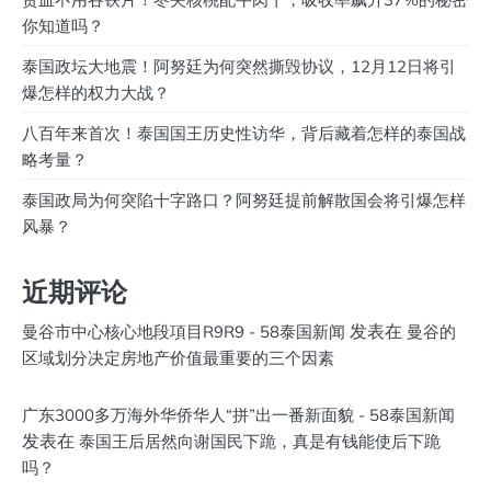
你知道吗？
泰国政坛大地震！阿努廷为何突然撕毁协议，12月12日将引
爆怎样的权力大战？
八百年来首次！泰国国王历史性访华，背后藏着怎样的泰国战
略考量？
泰国政局为何突陷十字路口？阿努廷提前解散国会将引爆怎样
风暴？
近期评论
发表在
曼谷市中心核心地段項目R9R9 - 58泰国新闻
曼谷的
区域划分决定房地产价值最重要的三个因素
广东3000多万海外华侨华人“拼”出一番新面貌 - 58泰国新闻
发表在
泰国王后居然向谢国民下跪，真是有钱能使后下跪
吗？