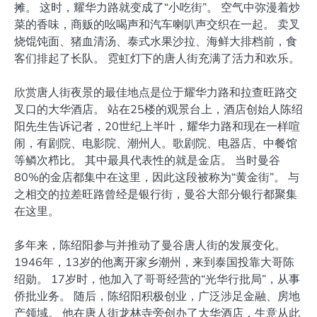
摊。 这时，耀华力路就变成了“小吃街”。 空气中弥漫着炒
菜的香味，商贩的吆喝声和汽车喇叭声交织在一起。 卖叉
烧馄饨面、猪血清汤、泰式水果沙拉、海鲜大排档前，食
客们排起了长队。 霓虹灯下的唐人街充满了活力和欢乐。
欣赏唐人街夜景的最佳地点是位于耀华力路和拉查旺路交
叉口的大华酒店。 站在25楼的观景台上，酒店创始人陈绍
阳先生告诉记者，20世纪上半叶，耀华力路和现在一样喧
闹，有剧院、电影院、潮州人。歌剧院、电器店、中餐馆
等鳞次栉比。 其中最具代表性的就是金店。 当时曼谷
80%的金店都集中在这里，因此这段被称为“黄金街”。 与
之相交的拉差旺路曾经是银行街，曼谷大部分银行都聚集
在这里。
多年来，陈绍阳参与并推动了曼谷唐人街的发展变化。
1946年，13岁的他离开家乡潮州，来到泰国投靠大哥陈
绍勋。 17岁时，他加入了哥哥经营的“光华行批局”，从事
侨批业务。 随后，陈绍阳积极创业，广泛涉足金融、房地
产领域。 他在唐人街龙林寺旁创办了大华酒店，生意从此