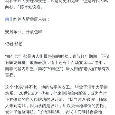
就在于它的变迁和变迁，它是历史的见证，也是时代的风
向标。” 陈卓勤说道。
南非
约翰内斯堡唐人街：
安居乐业、开放包容
记者 邹松
“每年过年都是唐人街最热闹的时候，春节拜年期间，不仅
有舞龙舞狮、歌舞表演，街上还有上百场宴席……”过年，
南非约翰内斯堡（简称“约翰堡”）唐人街的“老人们”最有发
言权。
这个“老头”并不老，他的名字叫农工。 毕业于清华大学建
筑系。 20世纪90年代初，他来到约翰内斯堡，成为当时
正在修建的唐人街牌坊的设计师。 “我当时20多岁，随家
人来到南非，因为学的是设计，所以受当地华侨的委托，
设计了这座牌坊。” 介绍牌坊时，农民工们满怀自豪地