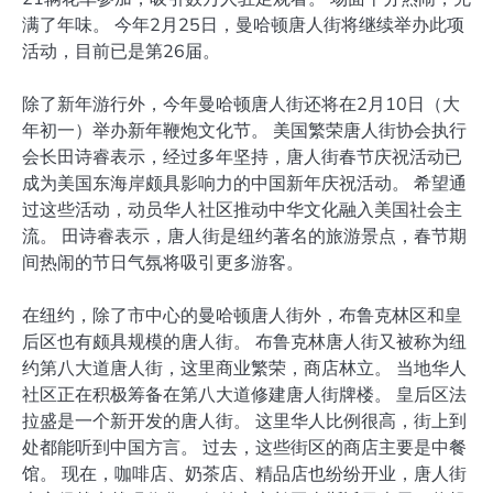
满了年味。 今年2月25日，曼哈顿唐人街将继续举办此项
活动，目前已是第26届。
除了新年游行外，今年曼哈顿唐人街还将在2月10日（大
年初一）举办新年鞭炮文化节。 美国繁荣唐人街协会执行
会长田诗睿表示，经过多年坚持，唐人街春节庆祝活动已
成为美国东海岸颇具影响力的中国新年庆祝活动。 希望通
过这些活动，动员华人社区推动中华文化融入美国社会主
流。 田诗睿表示，唐人街是纽约著名的旅游景点，春节期
间热闹的节日气氛将吸引更多游客。
在纽约，除了市中心的曼哈顿唐人街外，布鲁克林区和皇
后区也有颇具规模的唐人街。 布鲁克林唐人街又被称为纽
约第八大道唐人街，这里商业繁荣，商店林立。 当地华人
社区正在积极筹备在第八大道修建唐人街牌楼。 皇后区法
拉盛是一个新开发的唐人街。 这里华人比例很高，街上到
处都能听到中国方言。 过去，这些街区的商店主要是中餐
馆。 现在，咖啡店、奶茶店、精品店也纷纷开业，唐人街