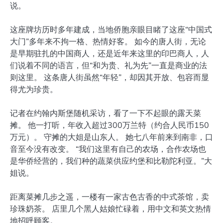
说。
这座牌坊历时多年建成，当地侨胞亲眼目睹了这座“中国式
大门”多年来不拘一格、热情好客。 如今的唐人街，无论
是早期驻扎的中国商人，还是近年来这里的印巴商人，人
们说着不同的语言，但“和为贵、礼为先”一直是商业的法
则这里。 这条唐人街虽然“年轻”，却因其开放、包容而显
得尤为珍贵。
记者在约翰内斯堡随机采访，看了一下不起眼的露天菜
摊。 他一打听，年收入超过300万兰特（约合人民币150
万元）。 守摊的大姐是山东人。 她七八年前来到南非，口
音至今没有改变。 “我们这里有自己的农场，合作农场也
是华侨经营的，我们种的蔬菜供应约堡和比勒陀利亚。”大
姐说。
距离菜摊几步之遥，一楼有一家古色古香的中式茶馆，卖
珍珠奶茶。 店里几个黑人姑娘忙碌着，用中文和英文热情
地招呼顾客。