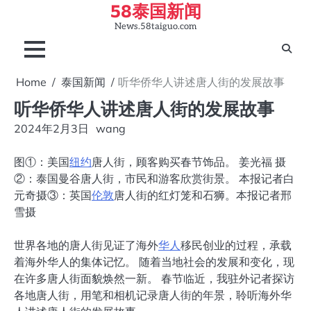
58泰国新闻
Skip
to
News.58taiguo.com
content
Home
泰国新闻
听华侨华人讲述唐人街的发展故事
听华侨华人讲述唐人街的发展故事
2024年2月3日
wang
图①：美国
纽约
唐人街，顾客购买春节饰品。 姜光福 摄
②：泰国曼谷唐人街，市民和游客欣赏街景。 本报记者白
元奇摄③：英国
伦敦
唐人街的红灯笼和石狮。本报记者邢
雪摄
世界各地的唐人街见证了海外
华人
移民创业的过程，承载
着海外华人的集体记忆。 随着当地社会的发展和变化，现
在许多唐人街面貌焕然一新。 春节临近，我驻外记者探访
各地唐人街，用笔和相机记录唐人街的年景，聆听海外华