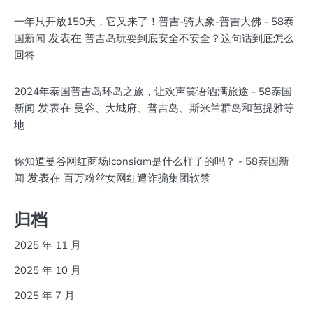
一年只开放150天，它又来了！普吉-骑大象-普吉大佛 - 58泰
发表在
国新闻
普吉岛玩耍到底安全不安全？这句话到底怎么
回答
2024年泰国普吉岛环岛之旅，让欢声笑语洒满旅途 - 58泰国
发表在
新闻
曼谷、大城府、普吉岛、斯米兰群岛和芭提雅等
地
你知道曼谷网红商场Iconsiam是什么样子的吗？ - 58泰国新
发表在
闻
百万粉丝女网红遭诈骗集团软禁
归档
2025 年 11 月
2025 年 10 月
2025 年 7 月