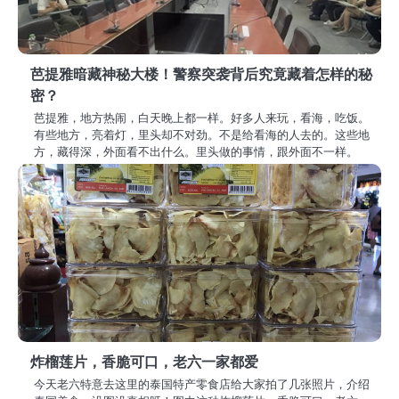
芭提雅暗藏神秘大楼！警察突袭背后究竟藏着怎样的秘
密？
芭提雅，地方热闹，白天晚上都一样。好多人来玩，看海，吃饭。
有些地方，亮着灯，里头却不对劲。不是给看海的人去的。这些地
方，藏得深，外面看不出什么。里头做的事情，跟外面不一样。
炸榴莲片，香脆可口，老六一家都爱
今天老六特意去这里的泰国特产零食店给大家拍了几张照片，介绍