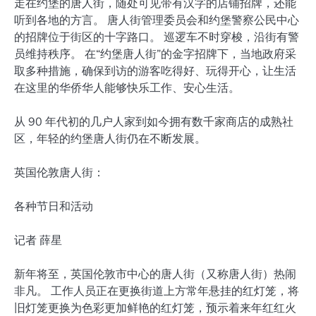
走在约堡的唐人街，随处可见带有汉字的店铺招牌，还能
听到各地的方言。 唐人街管理委员会和约堡警察公民中心
的招牌位于街区的十字路口。 巡逻车不时穿梭，沿街有警
员维持秩序。 在“约堡唐人街”的金字招牌下，当地政府采
取多种措施，确保到访的游客吃得好、玩得开心，让生活
在这里的华侨华人能够快乐工作、安心生活。
从 90 年代初的几户人家到如今拥有数千家商店的成熟社
区，年轻的约堡唐人街仍在不断发展。
英国伦敦唐人街：
各种节日和活动
记者 薛星
新年将至，英国伦敦市中心的唐人街（又称唐人街）热闹
非凡。 工作人员正在更换街道上方常年悬挂的红灯笼，将
旧灯笼更换为色彩更加鲜艳的红灯笼，预示着来年红红火