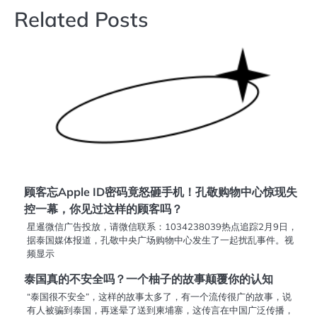
导
Related Posts
航
顾客忘Apple ID密码竟怒砸手机！孔敬购物中心惊现失
控一幕，你见过这样的顾客吗？
星暹微信广告投放，请微信联系：1034238039热点追踪2月9日，
据泰国媒体报道，孔敬中央广场购物中心发生了一起扰乱事件。视
频显示
泰国真的不安全吗？一个柚子的故事颠覆你的认知
“泰国很不安全”，这样的故事太多了，有一个流传很广的故事，说
有人被骗到泰国，再迷晕了送到柬埔寨，这传言在中国广泛传播，