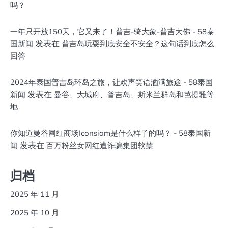
吗？
一年只开放150天，它又来了！普吉-骑大象-普吉大佛 - 58泰
发表在
国新闻
普吉岛玩耍到底安全不安全？这句话到底怎么
回答
2024年泰国普吉岛环岛之旅，让欢声笑语洒满旅途 - 58泰国
发表在
新闻
曼谷、大城府、普吉岛、斯米兰群岛和芭提雅等
地
你知道曼谷网红商场Iconsiam是什么样子的吗？ - 58泰国新
发表在
闻
百万粉丝女网红遭诈骗集团软禁
归档
2025 年 11 月
2025 年 10 月