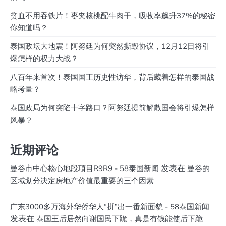
贫血不用吞铁片！枣夹核桃配牛肉干，吸收率飙升37%的秘密
你知道吗？
泰国政坛大地震！阿努廷为何突然撕毁协议，12月12日将引
爆怎样的权力大战？
八百年来首次！泰国国王历史性访华，背后藏着怎样的泰国战
略考量？
泰国政局为何突陷十字路口？阿努廷提前解散国会将引爆怎样
风暴？
近期评论
发表在
曼谷市中心核心地段項目R9R9 - 58泰国新闻
曼谷的
区域划分决定房地产价值最重要的三个因素
广东3000多万海外华侨华人“拼”出一番新面貌 - 58泰国新闻
发表在
泰国王后居然向谢国民下跪，真是有钱能使后下跪