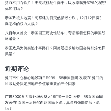
贫血不用吞铁片！枣夹核桃配牛肉干，吸收率飙升37%的秘密
你知道吗？
泰国政坛大地震！阿努廷为何突然撕毁协议，12月12日将引
爆怎样的权力大战？
八百年来首次！泰国国王历史性访华，背后藏着怎样的泰国战
略考量？
泰国政局为何突陷十字路口？阿努廷提前解散国会将引爆怎样
风暴？
近期评论
发表在
曼谷市中心核心地段項目R9R9 - 58泰国新闻
曼谷的
区域划分决定房地产价值最重要的三个因素
广东3000多万海外华侨华人“拼”出一番新面貌 - 58泰国新闻
发表在
泰国王后居然向谢国民下跪，真是有钱能使后下跪
吗？