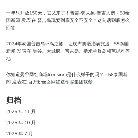
一年只开放150天，它又来了！普吉-骑大象-普吉大佛 - 58泰
发表在
国新闻
普吉岛玩耍到底安全不安全？这句话到底怎么
回答
2024年泰国普吉岛环岛之旅，让欢声笑语洒满旅途 - 58泰国
发表在
新闻
曼谷、大城府、普吉岛、斯米兰群岛和芭提雅等
地
你知道曼谷网红商场Iconsiam是什么样子的吗？ - 58泰国新
发表在
闻
百万粉丝女网红遭诈骗集团软禁
归档
2025 年 11 月
2025 年 10 月
2025 年 7 月