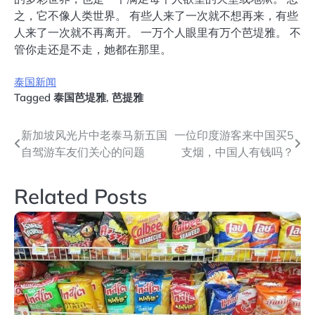
之，它不像人类世界。 有些人来了一次就不想再来，有些
人来了一次就不再离开。 一万个人眼里有万个芭堤雅。 不
管你走还是不走，她都在那里。
泰国新闻
Tagged
泰国芭堤雅
,
芭提雅
文
新加坡风光片中老泰马新五国
一位印度游客来中国买5
自驾游车友们关心的问题
支烟，中国人有钱吗？
章
导
Related Posts
航