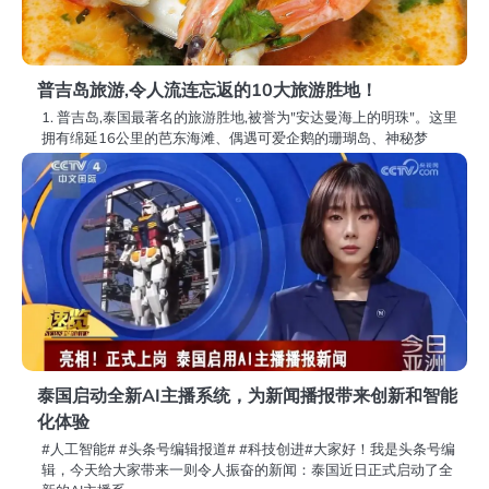
普吉岛旅游,令人流连忘返的10大旅游胜地！
1. 普吉岛,泰国最著名的旅游胜地,被誉为"安达曼海上的明珠"。这里
拥有绵延16公里的芭东海滩、偶遇可爱企鹅的珊瑚岛、神秘梦
泰国启动全新AI主播系统，为新闻播报带来创新和智能
化体验
#人工智能#​ #头条号编辑报道#​ #科技创进#​大家好！我是头条号编
辑，今天给大家带来一则令人振奋的新闻：泰国近日正式启动了全