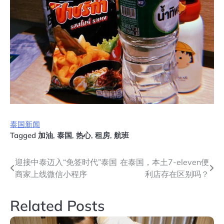
泰国新闻
Tagged
加油
,
泰国
,
热心
,
租房
,
航班
文
迎接中泰迈入“免签时代”泰国
在泰国，本土7-eleven便
商家上线微信小程序
利店存在区别吗？
章
导
Related Posts
航