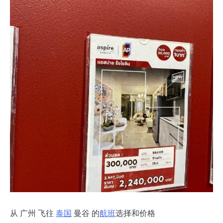
从 广州 飞往
泰国
曼谷 的
航班
选择和价格