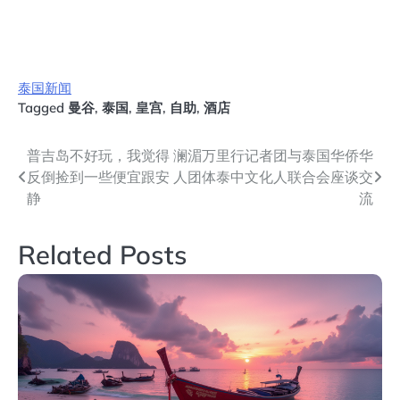
泰国新闻
Tagged
曼谷
,
泰国
,
皇宫
,
自助
,
酒店
文
普吉岛不好玩，我觉得
澜湄万里行记者团与泰国华侨华
反倒捡到一些便宜跟安
人团体泰中文化人联合会座谈交
章
静
流
导
Related Posts
航