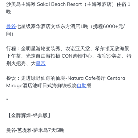
沙美岛主海滩 Sakai Beach Resort（主海滩酒店）住宿 1
晚
曼谷
七星级豪华酒店文华东方酒店1晚（携程6000+元/
间）
行程：全明星游轮变装秀、农诺亚天堂、希尔顿无敌海景
下午茶、光速自由游拍摄ICON购物中心、夜宿沙美岛、特
别火把秀、大
皇宫
餐饮：走进绿野仙踪的仙境-Natura Cafe餐厅 Centara
Mirage酒店池畔日式海鲜铁板烧
自助
餐
”
【金牌辉煌-经典版】
曼谷·芭堤雅·萨米岛7天5晚