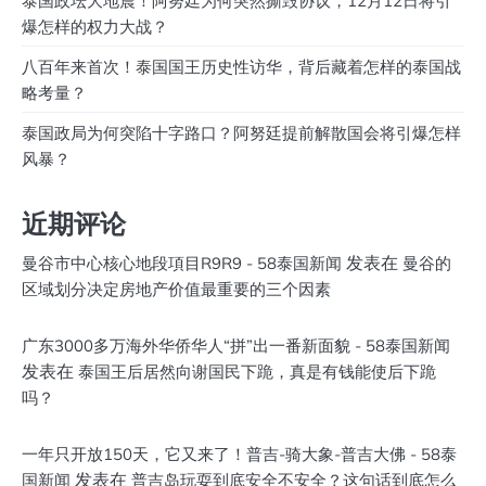
泰国政坛大地震！阿努廷为何突然撕毁协议，12月12日将引
爆怎样的权力大战？
八百年来首次！泰国国王历史性访华，背后藏着怎样的泰国战
略考量？
泰国政局为何突陷十字路口？阿努廷提前解散国会将引爆怎样
风暴？
近期评论
发表在
曼谷市中心核心地段項目R9R9 - 58泰国新闻
曼谷的
区域划分决定房地产价值最重要的三个因素
广东3000多万海外华侨华人“拼”出一番新面貌 - 58泰国新闻
发表在
泰国王后居然向谢国民下跪，真是有钱能使后下跪
吗？
一年只开放150天，它又来了！普吉-骑大象-普吉大佛 - 58泰
发表在
国新闻
普吉岛玩耍到底安全不安全？这句话到底怎么