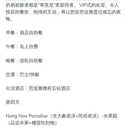
的易装癖者都是“蒂芙尼”奖获得者。 VIP式的欢迎、令人
惊叹的餐饮、热情的互动，将让您在芭堤雅度过难忘的夜
晚。
早餐：酒店自助餐
午餐：岛上自费
晚餐：游轮自助餐
交通：巴士/快艇
出没酒店：芭堤雅携程五钻酒店
第四天
Nong Noa Paradise（含大象表演+民俗表演）-水果园
（品尝水果+榴莲吃到饱）