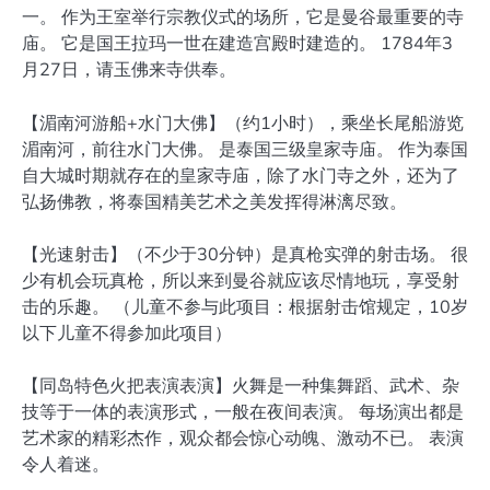
一。 作为王室举行宗教仪式的场所，它是曼谷最重要的寺
庙。 它是国王拉玛一世在建造宫殿时建造的。 1784年3
月27日，请玉佛来寺供奉。
【湄南河游船+水门大佛】（约1小时），乘坐长尾船游览
湄南河，前往水门大佛。 是泰国三级皇家寺庙。 作为泰国
自大城时期就存在的皇家寺庙，除了水门寺之外，还为了
弘扬佛教，将泰国精美艺术之美发挥得淋漓尽致。
【光速射击】（不少于30分钟）是真枪实弹的射击场。 很
少有机会玩真枪，所以来到曼谷就应该尽情地玩，享受射
击的乐趣。 （儿童不参与此项目：根据射击馆规定，10岁
以下儿童不得参加此项目）
【同岛特色火把表演表演】火舞是一种集舞蹈、武术、杂
技等于一体的表演形式，一般在夜间表演。 每场演出都是
艺术家的精彩杰作，观众都会惊心动魄、激动不已。 表演
令人着迷。