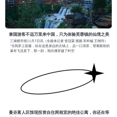
泰国游客不远万里来中国，只为体验芙蓉镇的仙境之美
三湘都市报11月7日讯（全媒体记者 曾冠霖 视频 宋科铖 王翊玮）
“当我穿上苗服，站在这悬崖边的古镇上，品一口清茶，望着眼前的
瀑布飞流直下，那一刻，我仿佛穿越了时空
曼谷富人区惊现投资自住两相宜的绝佳公寓，你还在等