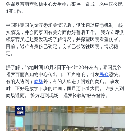
谷暹罗百丽宫购物中心发生枪击事件，造成一名中国公民
1死1伤。
中国驻泰国使馆获悉相关情况后，迅速启动应急机制，核
实情况，并会同泰国有关方面做好善后工作。 我方立即派
领事官员赶赴案发现场了解情况，并探望医院看望伤者。
目前，遇难者身份已确定，伤者已被送往医院，情况稳
定。
据了解，当地时间10月3日下午4时20分左右，泰国曼谷
暹罗百丽宫购物中心传出四、五声枪响，引发
民众
恐慌。
有的人逃到了
商场
外，有的人躲进了附近的商店。 事发
时，正好是放学下班的时间，而且还下着大雨。 许多人到
商场避雨。 警方赶到现场，暹罗轻轨站服务暂停。