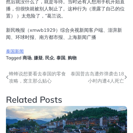
然后就没什么了，就是等待。当时还有人想用手机开始直
播，但很快就被别人制止了。这种行为（泄露了自己的位
置） ）太危险了，”葛兰说。
新民晚报（xmwb1929）综合央视新闻客户端、澎湃新
闻、环球时报、南方都市报、上海新闻广播
泰国新闻
Tagged
商场
,
嫌疑
,
民众
,
泰国
,
购物
文
蜂蜂说想要看去泰国的零食
泰国普吉岛遭炸弹袭击18
攻略，窝主那么贴心
小时内遭4人死亡
章
导
Related Posts
航