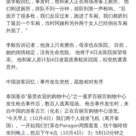
据李毅回忆，事发时，他和家人正在商场准备上厕所。 他
们刚进厕所，排队不到一分钟，就听到第一声枪响。 “后
面开了很多枪，我们反应过来，跑进了车厢。我们都挤到
了最后一个车厢，当时阿姨和另外两个女人已经倒在车厢
外面了。”
李毅告诉记者，他身上只有擦伤，母亲也在医院。 目前，
她的病情稳定，没有生命危险。 他将于4日去医院探望母
亲。 他和家人原计划4日凌晨搭乘航班回国，却突然遭遇
意外。
中国游客回忆：事件发生突然，疏散相对有序
泰国曼谷“最受欢迎的购物中心”之一暹罗百丽宫购物中心
发生枪击事件后，数百人逃离现场。 枪击事件发生时，来
自中国的游客古兰（化名）正在百丽宫购物中心游览。
“今天早上（10月4日）我们两个人就坐飞机（离开泰
国）。一开始我们打算在Paragon周围逛逛，找个咖啡馆
坐到晚上，然后下午4点（10月4日） 3）5到10分钟之