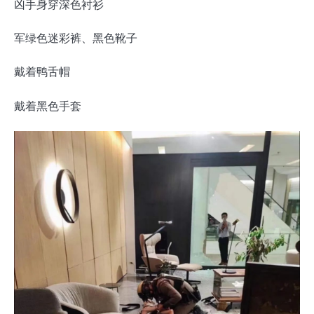
凶手身穿深色衬衫
军绿色迷彩裤、黑色靴子
戴着鸭舌帽
戴着黑色手套