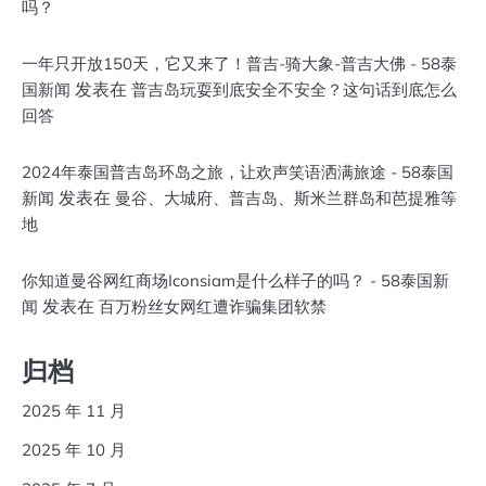
吗？
一年只开放150天，它又来了！普吉-骑大象-普吉大佛 - 58泰
发表在
国新闻
普吉岛玩耍到底安全不安全？这句话到底怎么
回答
2024年泰国普吉岛环岛之旅，让欢声笑语洒满旅途 - 58泰国
发表在
新闻
曼谷、大城府、普吉岛、斯米兰群岛和芭提雅等
地
你知道曼谷网红商场Iconsiam是什么样子的吗？ - 58泰国新
发表在
闻
百万粉丝女网红遭诈骗集团软禁
归档
2025 年 11 月
2025 年 10 月