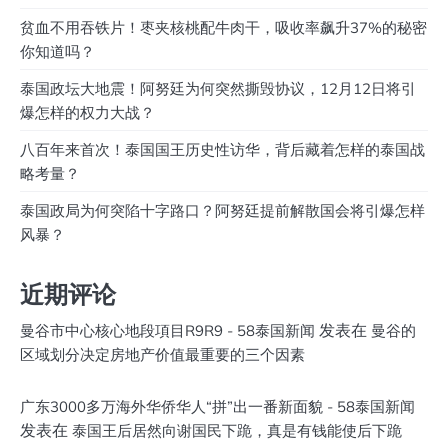
贫血不用吞铁片！枣夹核桃配牛肉干，吸收率飙升37%的秘密
你知道吗？
泰国政坛大地震！阿努廷为何突然撕毁协议，12月12日将引
爆怎样的权力大战？
八百年来首次！泰国国王历史性访华，背后藏着怎样的泰国战
略考量？
泰国政局为何突陷十字路口？阿努廷提前解散国会将引爆怎样
风暴？
近期评论
发表在
曼谷市中心核心地段項目R9R9 - 58泰国新闻
曼谷的
区域划分决定房地产价值最重要的三个因素
广东3000多万海外华侨华人“拼”出一番新面貌 - 58泰国新闻
发表在
泰国王后居然向谢国民下跪，真是有钱能使后下跪