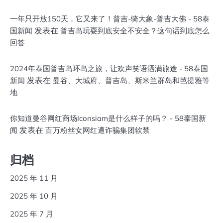
一年只开放150天，它又来了！普吉-骑大象-普吉大佛 - 58泰
发表在
国新闻
普吉岛玩耍到底安全不安全？这句话到底怎么
回答
2024年泰国普吉岛环岛之旅，让欢声笑语洒满旅途 - 58泰国
发表在
新闻
曼谷、大城府、普吉岛、斯米兰群岛和芭提雅等
地
你知道曼谷网红商场Iconsiam是什么样子的吗？ - 58泰国新
发表在
闻
百万粉丝女网红遭诈骗集团软禁
归档
2025 年 11 月
2025 年 10 月
2025 年 7 月