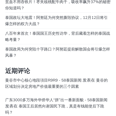
贫血不用吞铁片！枣夹核桃配牛肉干，吸收率飙升37%的秘密
你知道吗？
泰国政坛大地震！阿努廷为何突然撕毁协议，12月12日将引
爆怎样的权力大战？
八百年来首次！泰国国王历史性访华，背后藏着怎样的泰国战
略考量？
泰国政局为何突陷十字路口？阿努廷提前解散国会将引爆怎样
风暴？
近期评论
发表在
曼谷市中心核心地段項目R9R9 - 58泰国新闻
曼谷的
区域划分决定房地产价值最重要的三个因素
广东3000多万海外华侨华人“拼”出一番新面貌 - 58泰国新闻
发表在
泰国王后居然向谢国民下跪，真是有钱能使后下跪
吗？