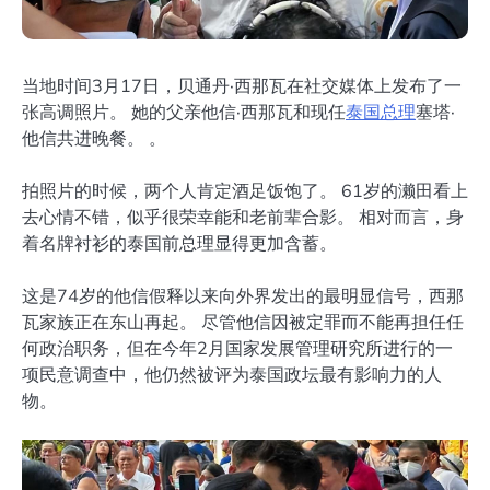
当地时间3月17日，贝通丹·西那瓦在社交媒体上发布了一
张高调照片。 她的父亲他信·西那瓦和现任
泰国总理
塞塔·
他信共进晚餐。 。
拍照片的时候，两个人肯定酒足饭饱了。 61岁的濑田看上
去心情不错，似乎很荣幸能和老前辈合影。 相对而言，身
着名牌衬衫的泰国前总理显得更加含蓄。
这是74岁的他信假释以来向外界发出的最明显信号，西那
瓦家族正在东山再起。 尽管他信因被定罪而不能再担任任
何政治职务，但在今年2月国家发展管理研究所进行的一
项民意调查中，他仍然被评为泰国政坛最有影响力的人
物。