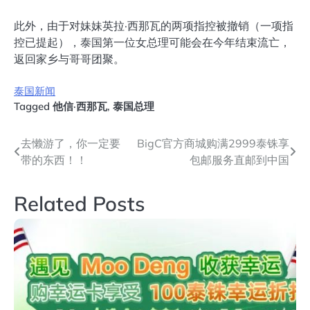
此外，由于对妹妹英拉·西那瓦的两项指控被撤销（一项指
控已提起），泰国第一位女总理可能会在今年结束流亡，
返回家乡与哥哥团聚。
泰国新闻
Tagged
他信·西那瓦
,
泰国总理
文
去懒游了，你一定要
BigC官方商城购满2999泰铢享
带的东西！！
包邮服务直邮到中国
章
导
Related Posts
航