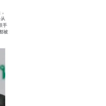
是，
手从
联手
都被