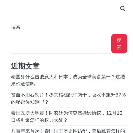
搜索
搜
索
近期文章
泰国凭什么击败意大利日本，成为全球美食第一？这结
果你敢信吗
贫血不用吞铁片！枣夹核桃配牛肉干，吸收率飙升37%
的秘密你知道吗？
泰国政坛大地震！阿努廷为何突然撕毁协议，12月12
日将引爆怎样的权力大战？
八百年来首次！泰国国王历史性访华，背后藏着怎样的