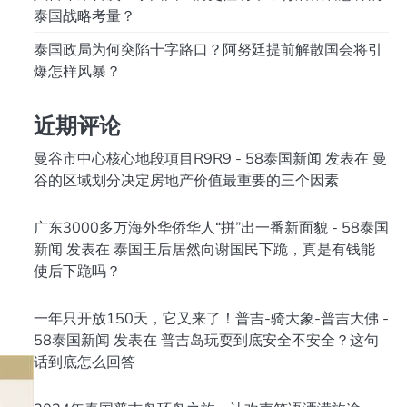
泰国战略考量？
泰国政局为何突陷十字路口？阿努廷提前解散国会将引
爆怎样风暴？
近期评论
曼谷市中心核心地段項目R9R9 - 58泰国新闻
发表在
曼
谷的区域划分决定房地产价值最重要的三个因素
广东3000多万海外华侨华人“拼”出一番新面貌 - 58泰国
新闻
发表在
泰国王后居然向谢国民下跪，真是有钱能
使后下跪吗？
一年只开放150天，它又来了！普吉-骑大象-普吉大佛 -
58泰国新闻
发表在
普吉岛玩耍到底安全不安全？这句
话到底怎么回答