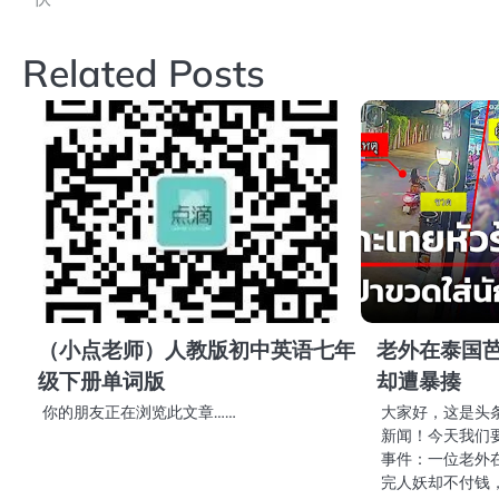
章
导
Related Posts
航
（小点老师）人教版初中英语七年
老外在泰国
级下册单词版
却遭暴揍
你的朋友正在浏览此文章……
大家好，这是头
新闻！今天我们
事件：一位老外
完人妖却不付钱