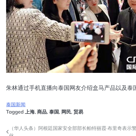
朱林通过手机直播向泰国网友介绍盒马产品以及泰
泰国新闻
Tagged
上海
,
商品
,
泰国
,
网民
,
贸易
文
（华人头条）阿根廷国家安全部部长帕特丽霞·布里奇表示
伙