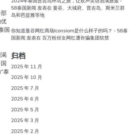
2024年泰国普吉岛环岛之旅，让欢声笑语洒满旅途 -
58泰国新闻
发表在
曼谷、大城府、普吉岛、斯米兰群
务部
岛和芭提雅等地
约优
泰国
你知道曼谷网红商场Iconsiam是什么样子的吗？ - 58泰
国新闻
发表在
百万粉丝女网红遭诈骗集团软禁
归档
国渴
中国
2025 年 11 月
“泰
2025 年 10 月
2025 年 7 月
2025 年 6 月
2025 年 5 月
2025 年 3 月
2025 年 2 月