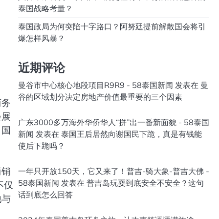
泰国战略考量？
泰国政局为何突陷十字路口？阿努廷提前解散国会将引
爆怎样风暴？
近期评论
曼谷市中心核心地段項目R9R9 - 58泰国新闻
发表在
曼
谷的区域划分决定房地产价值最重要的三个因素
商务
会展
广东3000多万海外华侨华人“拼”出一番新面貌 - 58泰国
 国
新闻
发表在
泰国王后居然向谢国民下跪，真是有钱能
使后下跪吗？
商销
一年只开放150天，它又来了！普吉-骑大象-普吉大佛 -
58泰国新闻
发表在
普吉岛玩耍到底安全不安全？这句
不仅
话到底怎么回答
他与