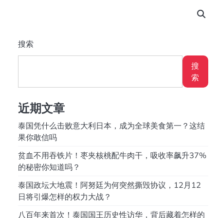
搜索
搜
索
近期文章
泰国凭什么击败意大利日本，成为全球美食第一？这结
果你敢信吗
贫血不用吞铁片！枣夹核桃配牛肉干，吸收率飙升37%
的秘密你知道吗？
泰国政坛大地震！阿努廷为何突然撕毁协议，12月12
日将引爆怎样的权力大战？
八百年来首次！泰国国王历史性访华，背后藏着怎样的