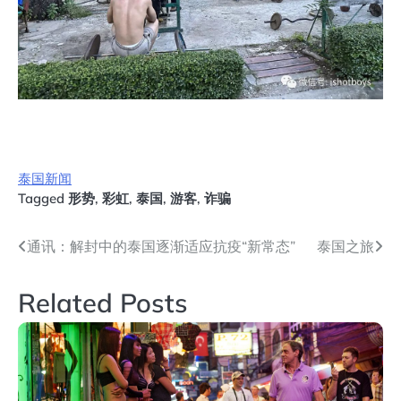
泰国新闻
Tagged
形势
,
彩虹
,
泰国
,
游客
,
诈骗
文
通讯：解封中的泰国逐渐适应抗疫“新常态”
泰国之旅
章
Related Posts
导
航