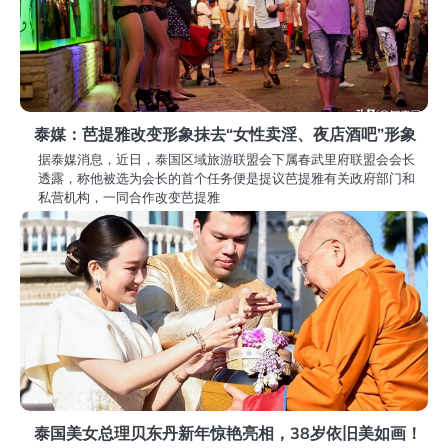
泰媒：芭提雅改变形象抹去“女性卖淫、夜店酒吧”形象
据泰媒消息，近日，泰国区域旅游联盟会下属春武里府联盟会会长
透露，称他被选为会长的首个任务便是提议芭提雅有关政府部门和
私营机构，一同合作改变芭提雅
泰国美女总理贝东丹新年惊艳亮相，38岁依旧美如画！