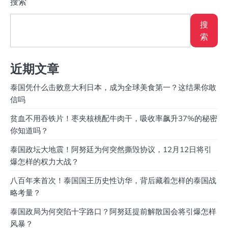
搜索
搜
索
近期文章
泰国凭什么击败意大利日本，成为全球美食第一？这结果你敢
信吗
贫血不用吞铁片！枣夹核桃配牛肉干，吸收率飙升37%的秘密
你知道吗？
泰国政坛大地震！阿努廷为何突然撕毁协议，12月12日将引
爆怎样的权力大战？
八百年来首次！泰国国王历史性访华，背后藏着怎样的泰国战
略考量？
泰国政局为何突陷十字路口？阿努廷提前解散国会将引爆怎样
风暴？