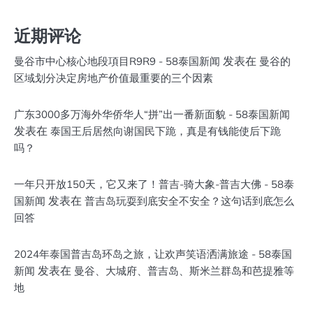
近期评论
发表在
曼谷市中心核心地段項目R9R9 - 58泰国新闻
曼谷的
区域划分决定房地产价值最重要的三个因素
广东3000多万海外华侨华人“拼”出一番新面貌 - 58泰国新闻
发表在
泰国王后居然向谢国民下跪，真是有钱能使后下跪
吗？
一年只开放150天，它又来了！普吉-骑大象-普吉大佛 - 58泰
发表在
国新闻
普吉岛玩耍到底安全不安全？这句话到底怎么
回答
2024年泰国普吉岛环岛之旅，让欢声笑语洒满旅途 - 58泰国
发表在
新闻
曼谷、大城府、普吉岛、斯米兰群岛和芭提雅等
地