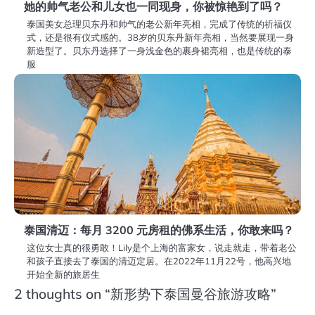
她的帅气老公和儿女也一同现身，你被惊艳到了吗？
泰国美女总理贝东丹和帅气的老公新年亮相，完成了传统的祈福仪
式，还是很有仪式感的。38岁的贝东丹新年亮相，当然要展现一身
新造型了。贝东丹选择了一身浅金色的裹身裙亮相，也是传统的泰
服
泰国清迈：每月 3200 元房租的佛系生活，你敢来吗？
这位女士真的很勇敢！Lily是个上海的富家女，说走就走，带着老公
和孩子直接去了泰国的清迈定居。在2022年11月22号，他高兴地
开始全新的旅居生
2 thoughts on “
新形势下泰国曼谷旅游攻略
”