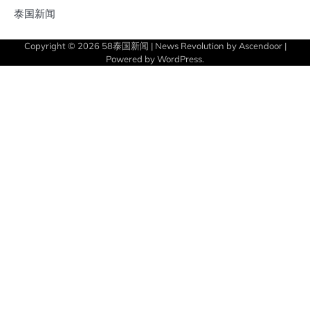
泰国新闻
Copyright © 2026
58泰国新闻
| News Revolution by
Ascendoor
|
Powered by
WordPress
.