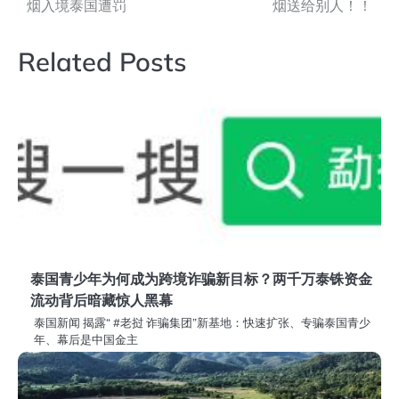
烟入境泰国遭罚
烟送给别人！！
章
导
Related Posts
航
泰国青少年为何成为跨境诈骗新目标？两千万泰铢资金
流动背后暗藏惊人黑幕
泰国新闻 揭露“ #老挝 诈骗集团”新基地：快速扩张、专骗泰国青少
年、幕后是中国金主