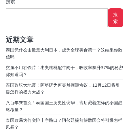
搜索
搜
索
近期文章
泰国凭什么击败意大利日本，成为全球美食第一？这结果你敢
信吗
贫血不用吞铁片！枣夹核桃配牛肉干，吸收率飙升37%的秘密
你知道吗？
泰国政坛大地震！阿努廷为何突然撕毁协议，12月12日将引
爆怎样的权力大战？
八百年来首次！泰国国王历史性访华，背后藏着怎样的泰国战
略考量？
泰国政局为何突陷十字路口？阿努廷提前解散国会将引爆怎样
风暴？