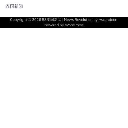
泰国新闻
Copyright © 2026
58泰国新闻
| News Revolution by
Ascendoor
|
Powered by
WordPress
.