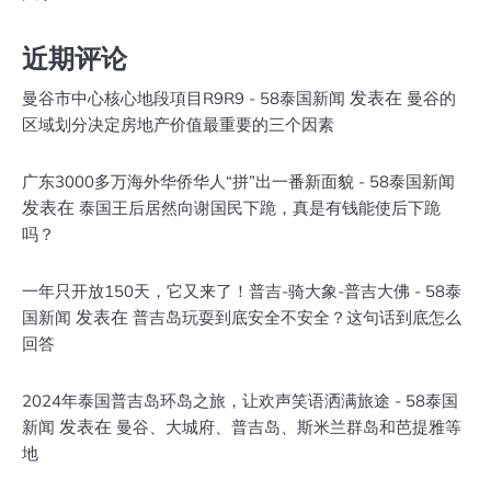
近期评论
发表在
曼谷市中心核心地段項目R9R9 - 58泰国新闻
曼谷的
区域划分决定房地产价值最重要的三个因素
广东3000多万海外华侨华人“拼”出一番新面貌 - 58泰国新闻
发表在
泰国王后居然向谢国民下跪，真是有钱能使后下跪
吗？
一年只开放150天，它又来了！普吉-骑大象-普吉大佛 - 58泰
发表在
国新闻
普吉岛玩耍到底安全不安全？这句话到底怎么
回答
2024年泰国普吉岛环岛之旅，让欢声笑语洒满旅途 - 58泰国
发表在
新闻
曼谷、大城府、普吉岛、斯米兰群岛和芭提雅等
地