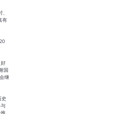
时、
真有
20
良好
谢国
会继
历史
参与
经推