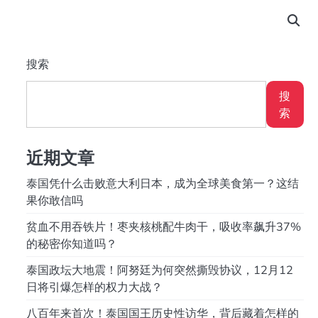
搜索
搜
索
近期文章
泰国凭什么击败意大利日本，成为全球美食第一？这结
果你敢信吗
贫血不用吞铁片！枣夹核桃配牛肉干，吸收率飙升37%
的秘密你知道吗？
泰国政坛大地震！阿努廷为何突然撕毁协议，12月12
日将引爆怎样的权力大战？
八百年来首次！泰国国王历史性访华，背后藏着怎样的