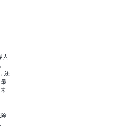
界人
镇。
，还
、最
家来
在除
、