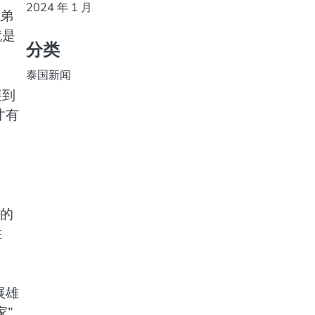
2024 年 1 月
兄弟
就是
分类
泰国新闻
展到
才有
时的
在
展雄
家”