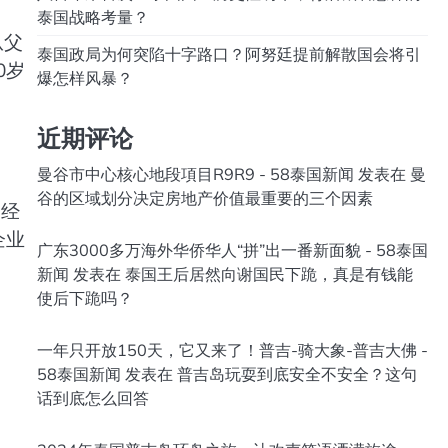
泰国战略考量？
从父
泰国政局为何突陷十字路口？阿努廷提前解散国会将引
0岁
爆怎样风暴？
近期评论
曼谷市中心核心地段項目R9R9 - 58泰国新闻
发表在
曼
谷的区域划分决定房地产价值最重要的三个因素
资经
企业
广东3000多万海外华侨华人“拼”出一番新面貌 - 58泰国
新闻
发表在
泰国王后居然向谢国民下跪，真是有钱能
使后下跪吗？
一年只开放150天，它又来了！普吉-骑大象-普吉大佛 -
58泰国新闻
发表在
普吉岛玩耍到底安全不安全？这句
话到底怎么回答