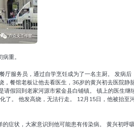
兴初病重。
名餐厅服务员，通过自学烹饪成为了一名主厨。 发病后
烧，餐馆老板让他去看医生，36岁的黄兴初去医院静
是请假回到老家河源市紫金县白铺镇。 镇上的医生继
化了。 他发高烧，无法行走。 12月15日，他被抬至
样的症状，大家意识到他可能患有传染病。 黄兴初呼