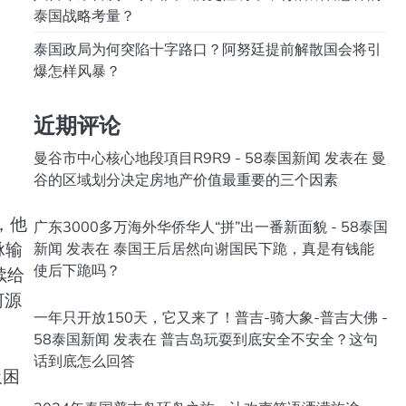
泰国战略考量？
泰国政局为何突陷十字路口？阿努廷提前解散国会将引
爆怎样风暴？
近期评论
曼谷市中心核心地段項目R9R9 - 58泰国新闻
发表在
曼
谷的区域划分决定房地产价值最重要的三个因素
，他
广东3000多万海外华侨华人“拼”出一番新面貌 - 58泰国
脉输
新闻
发表在
泰国王后居然向谢国民下跪，真是有钱能
使后下跪吗？
续给
河源
一年只开放150天，它又来了！普吉-骑大象-普吉大佛 -
58泰国新闻
发表在
普吉岛玩耍到底安全不安全？这句
话到底怎么回答
吸困