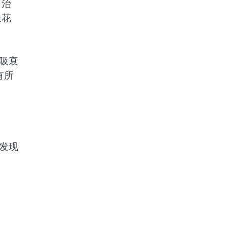
 治
天花
吸衰
有所
被发现