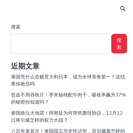
搜索
搜
索
近期文章
泰国凭什么击败意大利日本，成为全球美食第一？这结
果你敢信吗
贫血不用吞铁片！枣夹核桃配牛肉干，吸收率飙升37%
的秘密你知道吗？
泰国政坛大地震！阿努廷为何突然撕毁协议，12月12
日将引爆怎样的权力大战？
八百年来首次！泰国国王历史性访华，背后藏着怎样的