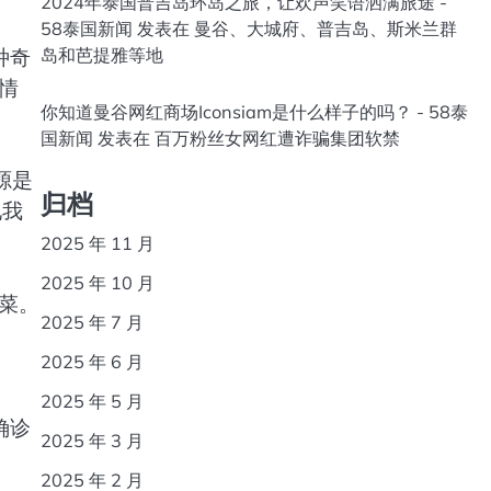
2024年泰国普吉岛环岛之旅，让欢声笑语洒满旅途 -
58泰国新闻
发表在
曼谷、大城府、普吉岛、斯米兰群
种奇
岛和芭提雅等地
情
你知道曼谷网红商场Iconsiam是什么样子的吗？ - 58泰
国新闻
发表在
百万粉丝女网红遭诈骗集团软禁
源是
归档
现我
2025 年 11 月
2025 年 10 月
菜。
2025 年 7 月
2025 年 6 月
2025 年 5 月
确诊
2025 年 3 月
2025 年 2 月