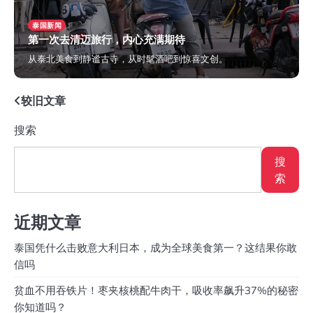
泰国新闻
第一次去清迈旅行，内心充满期待
从泰北美食到静谧古寺，从时髦酒吧到惊喜文创。
2024年5月14日
文
较旧文章
章
搜索
导
搜
航
索
近期文章
泰国凭什么击败意大利日本，成为全球美食第一？这结果你敢
信吗
贫血不用吞铁片！枣夹核桃配牛肉干，吸收率飙升37%的秘密
你知道吗？