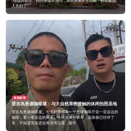
“吃饭得排队，拍照要提前预约，骑共享单车生怕晚一秒就被别
人先扫了”
2024年6月21日
泰国新闻
普吉岛悬崖咖啡屋：与大自然亲密接触的休闲拍照圣地
普吉岛悬崖咖啡屋。今天到普吉岛一个悬崖咖啡厅尝一尝这边的
咖啡，看一看这边的风景。今天过来好多车，沿路都已经停了
车，不知道里面进去有没有位置，能不