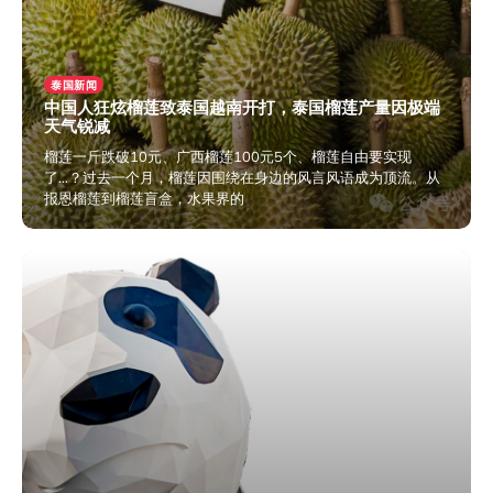
泰国新闻
中国人狂炫榴莲致泰国越南开打，泰国榴莲产量因极端
天气锐减
榴莲一斤跌破10元、广西榴莲100元5个、榴莲自由要实现
了…？过去一个月，榴莲因围绕在身边的风言风语成为顶流。从
报恩榴莲到榴莲盲盒，水果界的
2024年5月28日