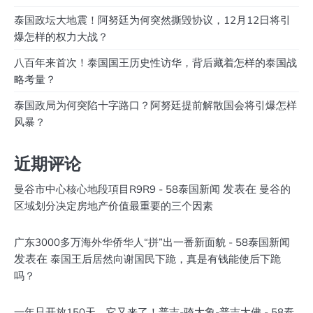
泰国政坛大地震！阿努廷为何突然撕毁协议，12月12日将引
爆怎样的权力大战？
八百年来首次！泰国国王历史性访华，背后藏着怎样的泰国战
略考量？
泰国政局为何突陷十字路口？阿努廷提前解散国会将引爆怎样
风暴？
近期评论
发表在
曼谷市中心核心地段項目R9R9 - 58泰国新闻
曼谷的
区域划分决定房地产价值最重要的三个因素
广东3000多万海外华侨华人“拼”出一番新面貌 - 58泰国新闻
发表在
泰国王后居然向谢国民下跪，真是有钱能使后下跪
吗？
一年只开放150天，它又来了！普吉-骑大象-普吉大佛 - 58泰