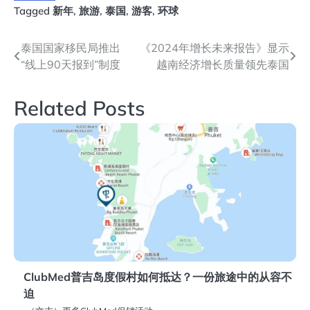
Tagged
新年
,
旅游
,
泰国
,
游客
,
环球
文
泰国国家移民局推出
《2024年增长未来报告》显示
“线上90天报到”制度
越南经济增长质量领先泰国
章
导
Related Posts
航
ClubMed普吉岛度假村如何抵达？一份旅途中的从容不
迫