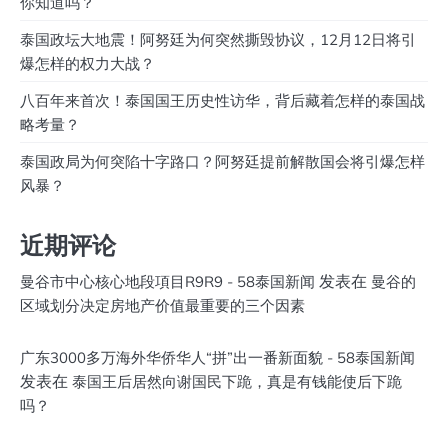
你知道吗？
泰国政坛大地震！阿努廷为何突然撕毁协议，12月12日将引
爆怎样的权力大战？
八百年来首次！泰国国王历史性访华，背后藏着怎样的泰国战
略考量？
泰国政局为何突陷十字路口？阿努廷提前解散国会将引爆怎样
风暴？
近期评论
发表在
曼谷市中心核心地段項目R9R9 - 58泰国新闻
曼谷的
区域划分决定房地产价值最重要的三个因素
广东3000多万海外华侨华人“拼”出一番新面貌 - 58泰国新闻
发表在
泰国王后居然向谢国民下跪，真是有钱能使后下跪
吗？