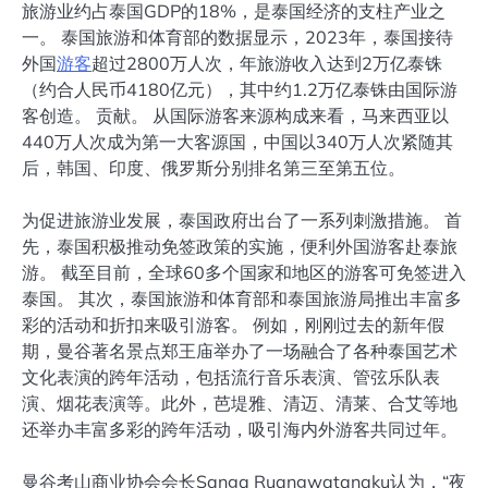
旅游业约占泰国GDP的18%，是泰国经济的支柱产业之
一。 泰国旅游和体育部的数据显示，2023年，泰国接待
外国
游客
超过2800万人次，年旅游收入达到2万亿泰铢
（约合人民币4180亿元），其中约1.2万亿泰铢由国际游
客创造。 贡献。 从国际游客来源构成来看，马来西亚以
440万人次成为第一大客源国，中国以340万人次紧随其
后，韩国、印度、俄罗斯分别排名第三至第五位。
为促进旅游业发展，泰国政府出台了一系列刺激措施。 首
先，泰国积极推动免签政策的实施，便利外国游客赴泰旅
游。 截至目前，全球60多个国家和地区的游客可免签进入
泰国。 其次，泰国旅游和体育部和泰国旅游局推出丰富多
彩的活动和折扣来吸引游客。 例如，刚刚过去的新年假
期，曼谷著名景点郑王庙举办了一场融合了各种泰国艺术
文化表演的跨年活动，包括流行音乐表演、管弦乐队表
演、烟花表演等。此外，芭堤雅、清迈、清莱、合艾等地
还举办丰富多彩的跨年活动，吸引海内外游客共同过年。
曼谷考山商业协会会长Sanga Ruangwatanaku认为，“夜