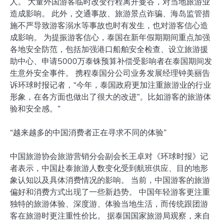
人。 大量外国游客临时改变行程离开曼谷，对当地旅游业
造成影响。 此外，交通事故、旅游景点诈骗、海岛监管措
施不严导致游​​客溺水等事故也时有发生，也对游客信心造
成影响。 为提振游客信心，泰国在新年假期期间重点加强
各地安全防范，包括加强港口船舶安全检查、设立旅游援
助中心、申请5000万泰铢预算补偿受影响者在泰国期间发
生意外安全事件。 携程泰国分公司业务发展经理钟美丽告
诉环球时报记者，“今年，泰国政府更加注重旅游业的行业
形象，在各方面也做出了很大的改进”。比如游客的旅游体
验和安全感。”
“越来越多的中国消费者正在寻求不同的体验”
中国旅游协会旅游营销分会副会长王卓对《环球时报》记
者表示，中国赴泰旅游人数变化受到航班供应、目的地形
象认知以及具体消费情况的影响。 当前，中国游客的旅游
偏好和消费方式出现了一些新趋势。 中国年轻游客更注重
独特的旅游体验、深度游、体验当地生活，而传统跟团游
客在旅游时更注重性价比。 据泰国国家旅游局观察，来自