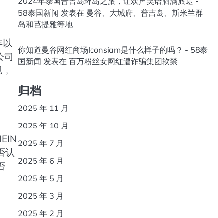
2024年泰国普吉岛环岛之旅，让欢声笑语洒满旅途 -
58泰国新闻
发表在
曼谷、大城府、普吉岛、斯米兰群
岛和芭提雅等地
年以
你知道曼谷网红商场Iconsiam是什么样子的吗？ - 58泰
公司
国新闻
发表在
百万粉丝女网红遭诈骗集团软禁
现，
归档
2025 年 11 月
2025 年 10 月
EIN
2025 年 7 月
否认
2025 年 6 月
否
2025 年 5 月
2025 年 3 月
2025 年 2 月