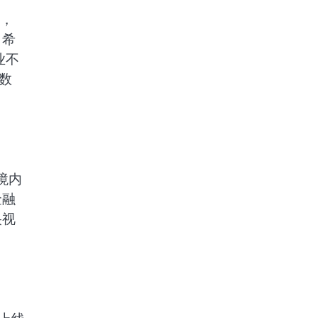
示，
，希
业不
数
境内
金融
央视