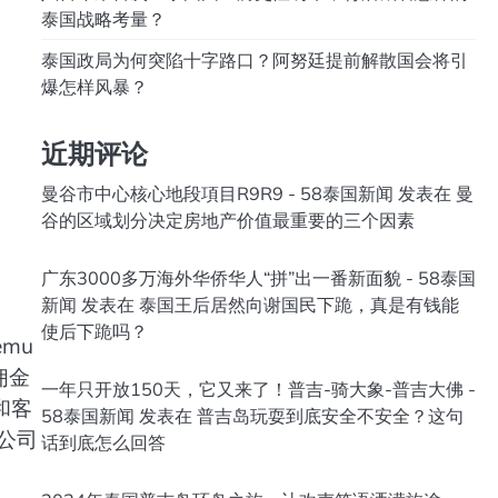
泰国战略考量？
泰国政局为何突陷十字路口？阿努廷提前解散国会将引
爆怎样风暴？
近期评论
曼谷市中心核心地段項目R9R9 - 58泰国新闻
发表在
曼
谷的区域划分决定房地产价值最重要的三个因素
广东3000多万海外华侨华人“拼”出一番新面貌 - 58泰国
新闻
发表在
泰国王后居然向谢国民下跪，真是有钱能
使后下跪吗？
mu
佣金
一年只开放150天，它又来了！普吉-骑大象-普吉大佛 -
和客
58泰国新闻
发表在
普吉岛玩耍到底安全不安全？这句
公司
话到底怎么回答