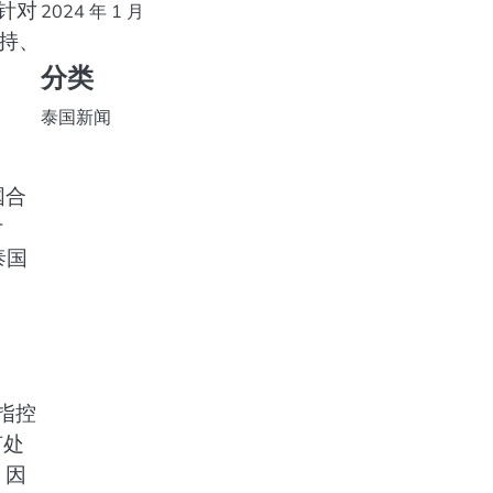
N针对
2024 年 1 月
持、
分类
泰国新闻
国合
计
泰国
指控
何处
，因