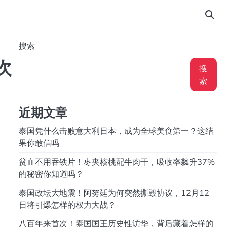
搜索
次
搜
索
近期文章
泰国凭什么击败意大利日本，成为全球美食第一？这结
果你敢信吗
贫血不用吞铁片！枣夹核桃配牛肉干，吸收率飙升37%
的秘密你知道吗？
泰国政坛大地震！阿努廷为何突然撕毁协议，12月12
日将引爆怎样的权力大战？
八百年来首次！泰国国王历史性访华，背后藏着怎样的