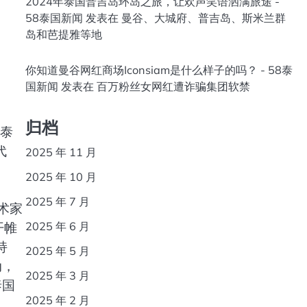
2024年泰国普吉岛环岛之旅，让欢声笑语洒满旅途 -
58泰国新闻
发表在
曼谷、大城府、普吉岛、斯米兰群
岛和芭提雅等地
你知道曼谷网红商场Iconsiam是什么样子的吗？ - 58泰
国新闻
发表在
百万粉丝女网红遭诈骗集团软禁
归档
 泰
代
2025 年 11 月
2025 年 10 月
2025 年 7 月
术家
2025 年 6 月
开帷
持
2025 年 5 月
动，
2025 年 3 月
泰国
2025 年 2 月