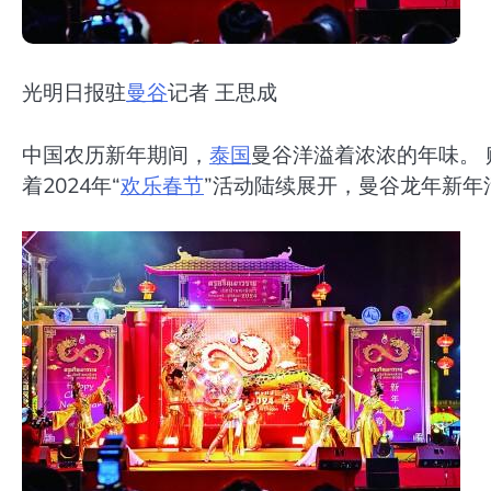
光明日报驻
曼谷
记者 王思成
中国农历新年期间，
泰国
曼谷洋溢着浓浓的年味。
着2024年“
欢乐
春节
”活动陆续展开，曼谷龙年新年