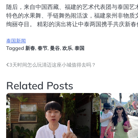
随后，来自中国西藏、福建的艺术代表团与泰国艺
特色的水果舞、手链舞热闹活泼，福建泉州非物质
绚丽夺目。 精彩的演出将让中泰两国携手共庆新春
泰国新闻
Tagged
新春
,
春节
,
曼谷
,
欢乐
,
泰国
文
3天时间怎么玩清迈这座小城值得去吗？
章
Related Posts
导
航