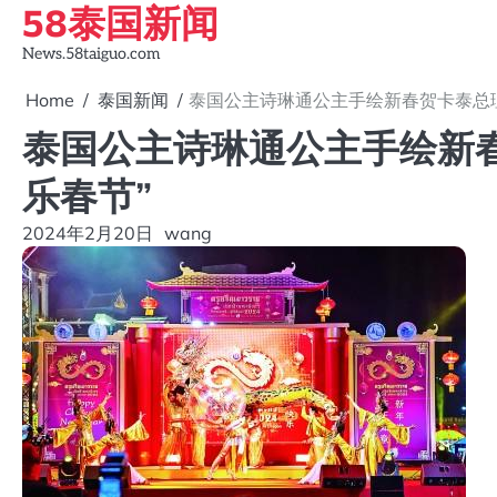
58泰国新闻
Skip
to
News.58taiguo.com
content
Home
泰国新闻
泰国公主诗琳通公主手绘新春贺卡泰总理
泰国公主诗琳通公主手绘新
乐春节”
2024年2月20日
wang