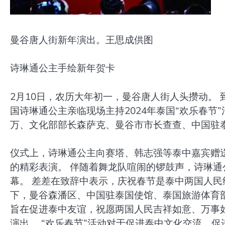
曼谷唐人街新年演出。王思成供图
诗琳通公主手绘新年贺卡
2月10日，农历大年初一，曼谷唐人街人头攒动。 
国诗琳通公主亲临现场主持2024年泰国“欢乐春节
万、文化部部长森萨克、曼谷市市长查查、中国驻
仪式上，诗琳通公主向赛塔、韩志强等泰中嘉宾赠送
的精彩表演。 伴随着舞龙队喧闹的锣鼓声，诗琳通公
幕。 差差在致辞中表示，庆祝春节是泰中两国人民
下，曼谷森潘区、中国驻泰国使馆、泰国旅游体育部
旨在促进泰中友谊，祝愿两国人民吉祥如意、万事
演出。 “欢乐春节”活动对于促进泰中文化交流、