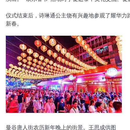
仪式结束后，诗琳通公主饶有兴趣地参观了耀华力
新春。
曼谷唐人街农历新年晚上的街景。王思成供图