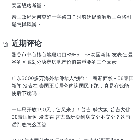
泰国战略考量？
泰国政局为何突陷十字路口？阿努廷提前解散国会将引
爆怎样风暴？
近期评论
 随
曼谷市中心核心地段項目R9R9 - 58泰国新闻
发表在
曼
谷的区域划分决定房地产价值最重要的三个因素
广东3000多万海外华侨华人“拼”出一番新面貌 - 58泰国
新闻
发表在
泰国王后居然向谢国民下跪，真是有钱能
使后下跪吗？
一年只开放150天，它又来了！普吉-骑大象-普吉大佛 -
58泰国新闻
发表在
普吉岛玩耍到底安全不安全？这句
话到底怎么回答