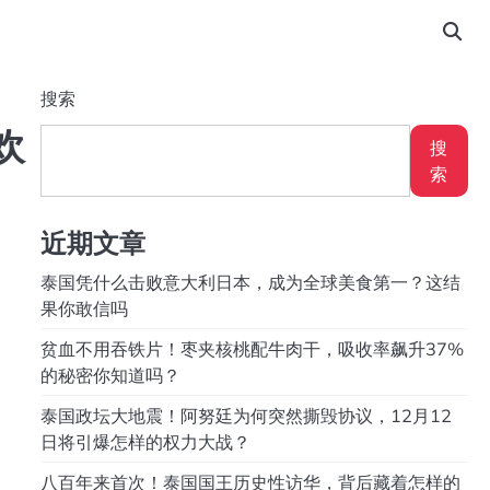
搜索
欢
搜
索
近期文章
泰国凭什么击败意大利日本，成为全球美食第一？这结
果你敢信吗
贫血不用吞铁片！枣夹核桃配牛肉干，吸收率飙升37%
的秘密你知道吗？
泰国政坛大地震！阿努廷为何突然撕毁协议，12月12
日将引爆怎样的权力大战？
八百年来首次！泰国国王历史性访华，背后藏着怎样的