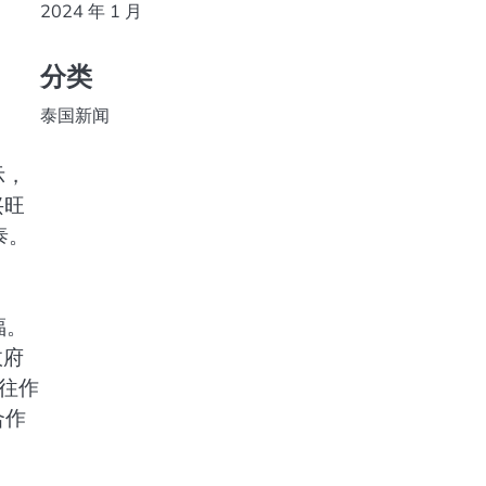
2024 年 1 月
分类
泰国新闻
示，
兴旺
泰。
福。
政府
往作
合作