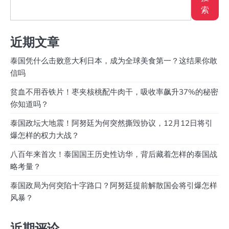
索
近期文章
泰国凭什么击败意大利日本，成为全球美食第一？这结果你敢
信吗
贫血不用吞铁片！枣夹核桃配牛肉干，吸收率飙升37%的秘密
你知道吗？
泰国政坛大地震！阿努廷为何突然撕毁协议，12月12日将引
爆怎样的权力大战？
八百年来首次！泰国国王历史性访华，背后藏着怎样的泰国战
略考量？
泰国政局为何突陷十字路口？阿努廷提前解散国会将引爆怎样
风暴？
近期评论