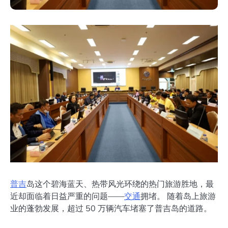
普吉
岛这个碧海蓝天、热带风光环绕的热门旅游胜地，最
近却面临着日益严重的问题——
交通
拥堵。 随着岛上旅游
业的蓬勃发展，超过 50 万辆汽车堵塞了普吉岛的道路。