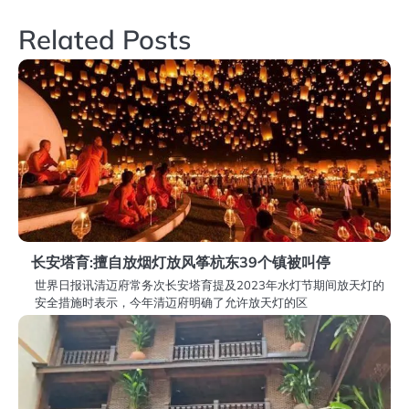
导
Related Posts
航
长安塔育:擅自放烟灯放风筝杭东39个镇被叫停
世界日报讯清迈府常务次长安塔育提及2023年水灯节期间放天灯的
安全措施时表示，今年清迈府明确了允许放天灯的区