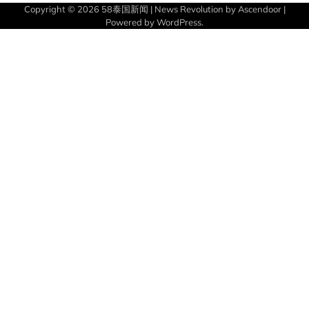
Copyright © 2026
58泰国新闻
| News Revolution by
Ascendoor
|
Powered by
WordPress
.