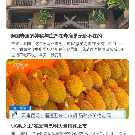
泰国寺庙的神秘与庄严在寺庙是无处不在的
描述：泰国，这个东南亚国家，素有“微笑之国”的美誉。然而，不
同于旅游宣传中所呈现的那种美好景象，我从泰国旅游回来后，有
些话不吐不快。今天，我要带
“水果之王”在云南昆明大量榴莲上市
每经编辑：卢祥勇,盖源源榴莲被称为热带“水果之王”，近日，“泰国