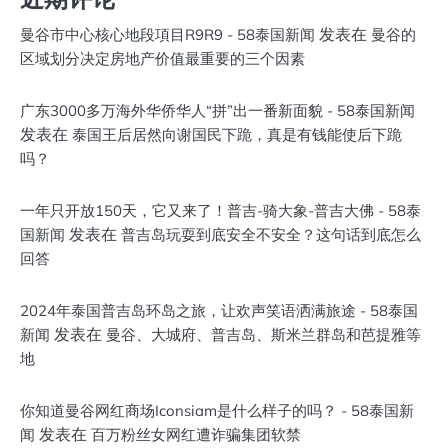
发表在
曼谷市中心核心地段項目R9R9 - 58泰国新闻
曼谷的
区域划分决定房地产价值最重要的三个因素
广东3000多万海外华侨华人“拼”出一番新面貌 - 58泰国新闻
发表在
泰国王后居然向谢国民下跪，真是有钱能使后下跪
吗？
一年只开放150天，它又来了！普吉-骑大象-普吉大佛 - 58泰
发表在
国新闻
普吉岛玩耍到底安全不安全？这句话到底怎么
回答
2024年泰国普吉岛环岛之旅，让欢声笑语洒满旅途 - 58泰国
发表在
新闻
曼谷、大城府、普吉岛、斯米兰群岛和芭提雅等
地
你知道曼谷网红商场Iconsiam是什么样子的吗？ - 58泰国新
发表在
闻
百万粉丝女网红遭诈骗集团软禁