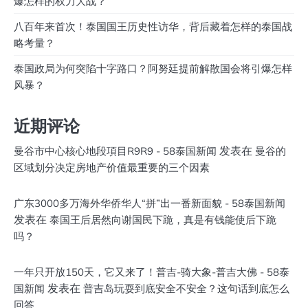
爆怎样的权力大战？
八百年来首次！泰国国王历史性访华，背后藏着怎样的泰国战
略考量？
泰国政局为何突陷十字路口？阿努廷提前解散国会将引爆怎样
风暴？
近期评论
发表在
曼谷市中心核心地段項目R9R9 - 58泰国新闻
曼谷的
区域划分决定房地产价值最重要的三个因素
广东3000多万海外华侨华人“拼”出一番新面貌 - 58泰国新闻
发表在
泰国王后居然向谢国民下跪，真是有钱能使后下跪
吗？
一年只开放150天，它又来了！普吉-骑大象-普吉大佛 - 58泰
发表在
国新闻
普吉岛玩耍到底安全不安全？这句话到底怎么
回答