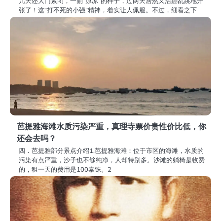
几天还大门紧闭，一副“凉凉”的样子，过两天居然又活蹦乱跳地开
张了！这“打不死的小强”精神，着实让人佩服。不过，细看之下
芭提雅海滩水质污染严重，真理寺票价贵性价比低，你
还会去吗？
四．芭提雅部分景点介绍1.芭提雅海滩：位于市区的海滩，水质的
污染有点严重，沙子也不够纯净，人却特别多。沙滩的躺椅是收费
的，租一天的费用是100泰铢。2