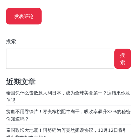
搜索
搜
索
近期文章
泰国凭什么击败意大利日本，成为全球美食第一？这结果你敢
信吗
贫血不用吞铁片！枣夹核桃配牛肉干，吸收率飙升37%的秘密
你知道吗？
泰国政坛大地震！阿努廷为何突然撕毁协议，12月12日将引