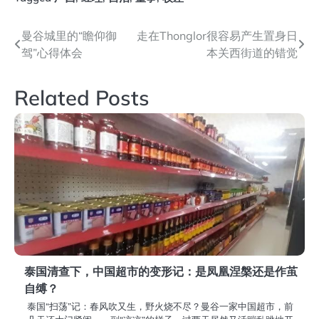
文
曼谷城里的“瞻仰御
走在Thonglor很容易产生置身日
驾”心得体会
本关西街道的错觉
章
导
Related Posts
航
泰国清查下，中国超市的变形记：是凤凰涅槃还是作茧
自缚？
泰国“扫荡”记：春风吹又生，野火烧不尽？曼谷一家中国超市，前