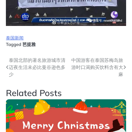
泰国新闻
Tagged
芭提雅
文
泰国北部的著名旅游城市清
中国游客在泰国苏梅岛旅
迈夜生活未必比曼谷逊色多
游时口渴购买饮料含有大
章
少
麻
导
Related Posts
航