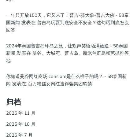
一年只开放150天，它又来了！普吉-骑大象-普吉大佛 - 58泰
发表在
国新闻
普吉岛玩耍到底安全不安全？这句话到底怎么
回答
2024年泰国普吉岛环岛之旅，让欢声笑语洒满旅途 - 58泰国
发表在
新闻
曼谷、大城府、普吉岛、斯米兰群岛和芭提雅等
地
你知道曼谷网红商场Iconsiam是什么样子的吗？ - 58泰国新
发表在
闻
百万粉丝女网红遭诈骗集团软禁
归档
2025 年 11 月
2025 年 10 月
2025 年 7 月