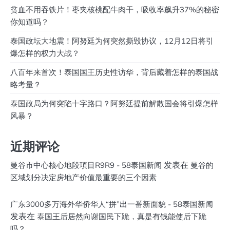
贫血不用吞铁片！枣夹核桃配牛肉干，吸收率飙升37%的秘密
你知道吗？
泰国政坛大地震！阿努廷为何突然撕毁协议，12月12日将引
爆怎样的权力大战？
八百年来首次！泰国国王历史性访华，背后藏着怎样的泰国战
略考量？
泰国政局为何突陷十字路口？阿努廷提前解散国会将引爆怎样
风暴？
近期评论
发表在
曼谷市中心核心地段項目R9R9 - 58泰国新闻
曼谷的
区域划分决定房地产价值最重要的三个因素
广东3000多万海外华侨华人“拼”出一番新面貌 - 58泰国新闻
发表在
泰国王后居然向谢国民下跪，真是有钱能使后下跪
吗？