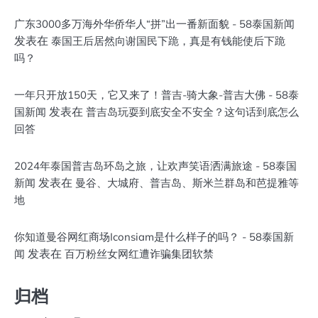
广东3000多万海外华侨华人“拼”出一番新面貌 - 58泰国新闻
发表在
泰国王后居然向谢国民下跪，真是有钱能使后下跪
吗？
一年只开放150天，它又来了！普吉-骑大象-普吉大佛 - 58泰
发表在
国新闻
普吉岛玩耍到底安全不安全？这句话到底怎么
回答
2024年泰国普吉岛环岛之旅，让欢声笑语洒满旅途 - 58泰国
发表在
新闻
曼谷、大城府、普吉岛、斯米兰群岛和芭提雅等
地
你知道曼谷网红商场Iconsiam是什么样子的吗？ - 58泰国新
发表在
闻
百万粉丝女网红遭诈骗集团软禁
归档