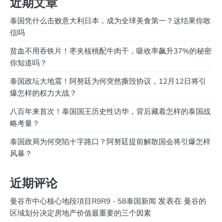
近期文章
泰国凭什么击败意大利日本，成为全球美食第一？这结果你敢
信吗
贫血不用吞铁片！枣夹核桃配牛肉干，吸收率飙升37%的秘密
你知道吗？
泰国政坛大地震！阿努廷为何突然撕毁协议，12月12日将引
爆怎样的权力大战？
八百年来首次！泰国国王历史性访华，背后藏着怎样的泰国战
略考量？
泰国政局为何突陷十字路口？阿努廷提前解散国会将引爆怎样
风暴？
近期评论
发表在
曼谷市中心核心地段項目R9R9 - 58泰国新闻
曼谷的
区域划分决定房地产价值最重要的三个因素