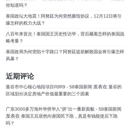
你知道吗？
泰国政坛大地震！阿努廷为何突然撕毁协议，12月12日将引
爆怎样的权力大战？
八百年来首次！泰国国王历史性访华，背后藏着怎样的泰国战
略考量？
泰国政局为何突陷十字路口？阿努廷提前解散国会将引爆怎样
风暴？
近期评论
发表在
曼谷市中心核心地段項目R9R9 - 58泰国新闻
曼谷的
区域划分决定房地产价值最重要的三个因素
广东3000多万海外华侨华人“拼”出一番新面貌 - 58泰国新闻
发表在
泰国王后居然向谢国民下跪，真是有钱能使后下跪
吗？