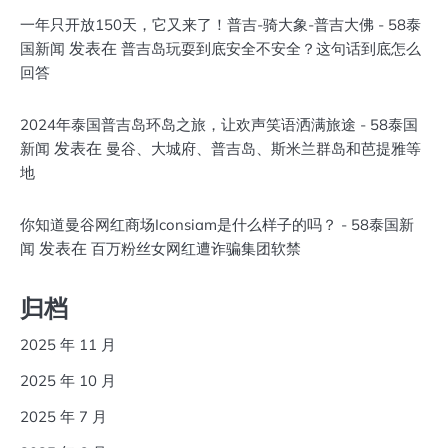
一年只开放150天，它又来了！普吉-骑大象-普吉大佛 - 58泰
发表在
国新闻
普吉岛玩耍到底安全不安全？这句话到底怎么
回答
2024年泰国普吉岛环岛之旅，让欢声笑语洒满旅途 - 58泰国
发表在
新闻
曼谷、大城府、普吉岛、斯米兰群岛和芭提雅等
地
你知道曼谷网红商场Iconsiam是什么样子的吗？ - 58泰国新
发表在
闻
百万粉丝女网红遭诈骗集团软禁
归档
2025 年 11 月
2025 年 10 月
2025 年 7 月