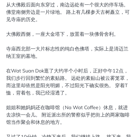
从大佛殿后面向东穿过，南边远处有一个很大的停车场。
佛堂南侧旁边是一片绿地。 路上有几棵参天古树矗立，可
见寺庙的历史。
大佛殿西侧，一座大金塔下，放置着一块佛骨舍利。
寺庙西北部一大片标志性的纯白色佛塔，实际上是清迈兰
纳王室的墓地。
在Wat Suan Dok逛了大约半个小时后，正好中午12点，
我们步行回到繁忙的素贴路。 远处的素贴山被云雾笼罩，
而这里却依然是阳光明媚，不过阳光下确实很热。 穿着T
恤，背着包，我已经湿透了。
姐姐和她妈妈还在咖啡馆（Na Wat Coffee）休息，就进
去凉快一会儿。 附近派出所的警察似乎把街上的两家咖啡
馆当作聚会和休息的地方。
又过了10分钟，冷静下来后，我们继续上路。 接下来，我