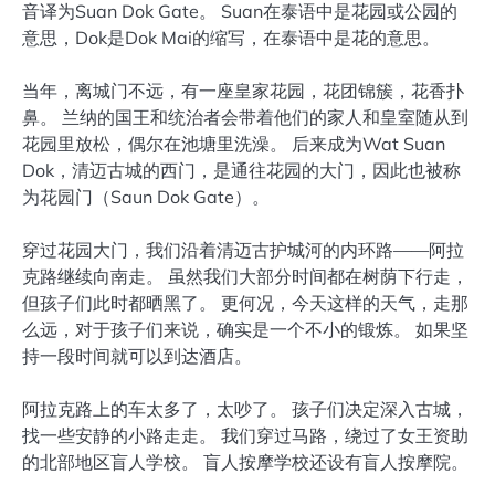
音译为Suan Dok Gate。 Suan在泰语中是花园或公园的
意思，Dok是Dok Mai的缩写，在泰语中是花的意思。
当年，离城门不远，有一座皇家花园，花团锦簇，花香扑
鼻。 兰纳的国王和统治者会带着他们的家人和皇室随从到
花园里放松，偶尔在池塘里洗澡。 后来成为Wat Suan
Dok，清迈古城的西门，是通往花园的大门，因此也被称
为花园门（Saun Dok Gate）。
穿过花园大门，我们沿着清迈古护城河的内环路——阿拉
克路继续向南走。 虽然我们大部分时间都在树荫下行走，
但孩子们此时都晒黑了。 更何况，今天这样的天气，走那
么远，对于孩子们来说，确实是一个不小的锻炼。 如果坚
持一段时间就可以到达酒店。
阿拉克路上的车太多了，太吵了。 孩子们决定深入古城，
找一些安静的小路走走。 我们穿过马路，绕过了女王资助
的北部地区盲人学校。 盲人按摩学校还设有盲人按摩院。