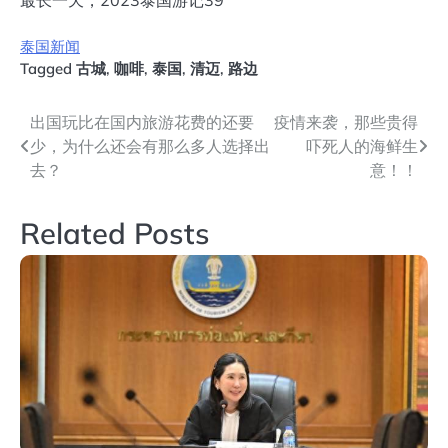
泰国新闻
Tagged
古城
,
咖啡
,
泰国
,
清迈
,
路边
文
出国玩比在国内旅游花费的还要
疫情来袭，那些贵得
少，为什么还会有那么多人选择出
吓死人的海鲜生
章
去？
意！！
导
Related Posts
航